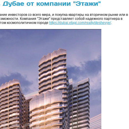
 Дубае от компании "Этажи"
ие инвесторов со всего мира, и покупка квартиры на вторичном рынке или в
зможности. Компания "Этажи" представляет собой надежного партнера в
этом космополитичном городе
https://dubai.etagi.com/realty/deshevye/
.