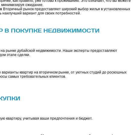
ричке, как правило, уже готовы к проживанию. Это означает, что вы можете
, минимизируя ожидание.
х
Вторичный рынок предоставляет широкий выбор жилья в установленных
ть наилучший вариант для своих потребностей.
ЕР В ПОКУПКЕ НЕДВИЖИМОСТИ
 на рынке дубайской недвижимости. Наши эксперты предоставляют
ом этапе сделки.
варианты квартир на вторичном рынке, от уютных студий до роскошных
росы самых требовательных клиентов.
КУПКИ
ую квартиру, учитывая ваши предпочтения и бюджет.