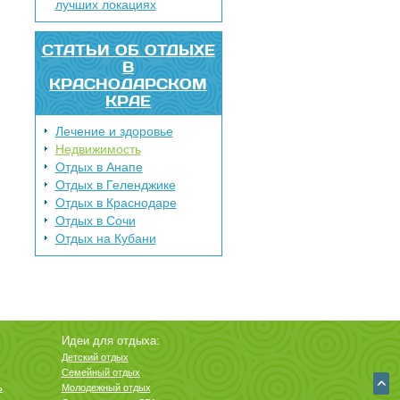
лучших локациях
СТАТЬИ ОБ ОТДЫХЕ
В
КРАСНОДАРСКОМ
КРАЕ
Лечение и здоровье
Недвижимость
Отдых в Анапе
Отдых в Геленджике
Отдых в Краснодаре
Отдых в Сочи
Отдых на Кубани
Идеи для отдыха:
Детский отдых
Семейный отдых
ь
Молодежный отдых