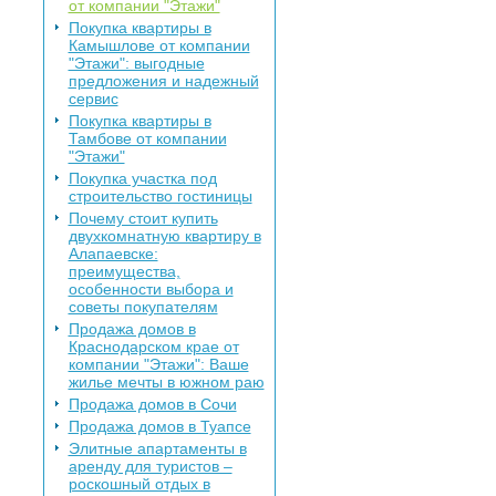
от компании "Этажи"
Покупка квартиры в
Камышлове от компании
"Этажи": выгодные
предложения и надежный
сервис
Покупка квартиры в
Тамбове от компании
"Этажи"
Покупка участка под
строительство гостиницы
Почему стоит купить
двухкомнатную квартиру в
Алапаевске:
преимущества,
особенности выбора и
советы покупателям
Продажа домов в
Краснодарском крае от
компании "Этажи": Ваше
жилье мечты в южном раю
Продажа домов в Сочи
Продажа домов в Туапсе
Элитные апартаменты в
аренду для туристов –
роскошный отдых в