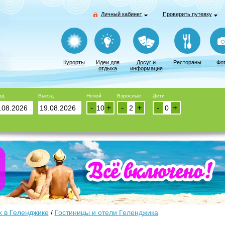
Личный кабинет
Проверить путевку
Курорты
Идеи для
Досуг и
Рестораны
Фо
отдыха
информация
зд
Выезд
Ночей
Взрослые
Дети
-
+
-
+
-
+
 в Геленджике
/
Гостиницы и отели Геленджика