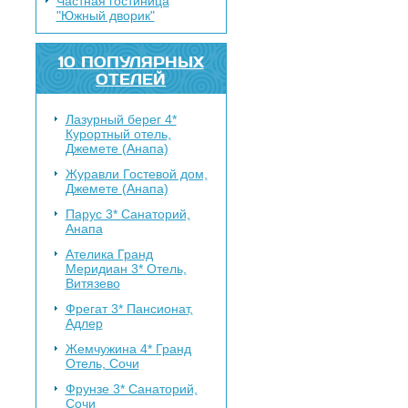
Частная гостиница
"Южный дворик"
10 ПОПУЛЯРНЫХ
ОТЕЛЕЙ
Лазурный берег 4*
Курортный отель,
Джемете (Анапа)
Журавли
Гостевой дом,
Джемете (Анапа)
Парус 3*
Санаторий,
Анапа
Ателика Гранд
Меридиан 3*
Отель,
Витязево
Фрегат 3*
Пансионат,
Адлер
Жемчужина 4*
Гранд
Отель, Сочи
Фрунзе 3*
Санаторий,
Сочи