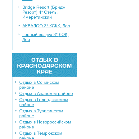
Bridge Resort (Бридж
Резорт) 4*
Отель,
Имеретинский
АКВАЛОО 3*
КСКК, Лоо
Горный воздух 3*
ЛОК,
Лоо
ОТДЫХ В
КРАСНОДАРСКОМ
КРАЕ
Отдых в Сочинском
районе
Отдых в Анапском районе
Отдых в Геленджикском
районе
Отдых в Туапсинском
районе
Отдых в Новороссийском
районе
Отдых в Темрюкском
районе