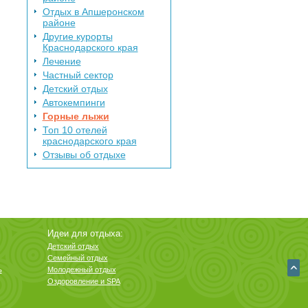
Отдых в Апшеронском
районе
Другие курорты
Краснодарского края
Лечение
Частный сектор
Детский отдых
Автокемпинги
Горные лыжи
Топ 10 отелей
краснодарского края
Отзывы об отдыхе
Идеи для отдыха:
Детский отдых
Семейный отдых
ь
Молодежный отдых
Оздоровление и SPA