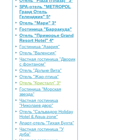
Отель "Plaza (Плаза)" 3*
SPA-отель "METROPOL
Гранд Отель
Геленджик" 5*
Отель "Мари" 3*
Гостиница "Барракуда"
Отель "Приморье Grand
Resort Hotel" 4*
Гостиница "Азария"
Отель "Валенсия"
Частная гостиница "Дворик
с фонтаном"
Отель "Дольче Вита"
Отель "Жар-птица"
Отель "Кристалл" 3*
Гостиница "Морская
звезда"
Частная гостиница
"Николаев двор"
Отель "Сальвадор Holiday
Hotel & Aqua-zone"
Апарт-отель "Тихая Бухта"
Частная гостиница "У
дуба"