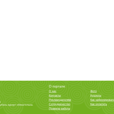
О портале:
О нас
Фото
Контакты
Курорты
Рекламодателям
Как забронироват
6
Сотрудничество
Как оплатить
убань курорт
обязательна.
Правила работы