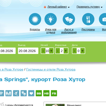
Личный кабинет
Проверить путевку
Курорты
Идеи для
Досуг и
Рестораны
Фо
отдыха
информация
зд
Выезд
Ночей
Взрослые
Дети
-
+
-
+
-
+
 в Роза Хуторе
/
Гостиницы и отели Роза Хутора
 Springs", курорт Роза Хутор
уб
/ цены формируются
Менеджер: