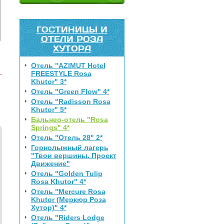
ГОСТИНИЦЫ И
ОТЕЛИ РОЗА
ХУТОРА
Отель "AZIMUT Hotel
FREESTYLE Rosa
Khutor" 3*
Отель "Green Flow" 4*
Отель "Radisson Rosa
Khutor" 5*
Бальнео-отель "Rosa
Springs" 4*
Отель "Отель 28" 2*
Горнолыжный лагерь
"Твои вершины. Проект
Движение"
Отель "Golden Tulip
Rosa Khutor" 4*
Отель "Mercure Rosa
Khutor (Меркюр Роза
Хутор)" 4*
Отель "Riders Lodge