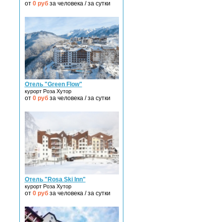
от
0
руб
за человека / за сутки
Отель "Green Flow"
курорт Роза Хутор
от
0
руб
за человека / за сутки
Отель "Rosa Ski Inn"
курорт Роза Хутор
от
0
руб
за человека / за сутки