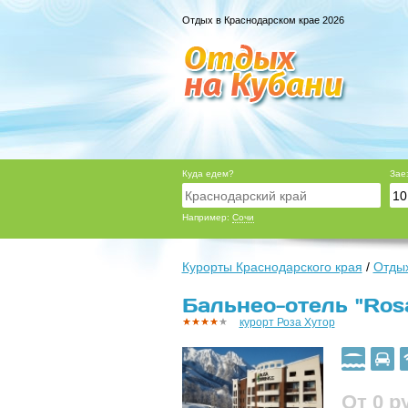
Отдых в Краснодарском крае 2026
Куда едем?
Зае
Например:
Сочи
Курорты Краснодарского края
/
Отдых
Бальнео-отель "Rosa
курорт Роза Хутор
От 0
р