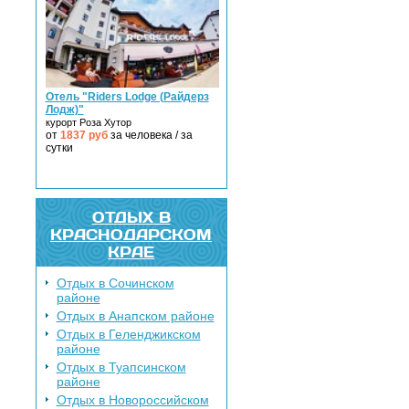
Отель "Riders Lodge (Райдерз
Лодж)"
курорт Роза Хутор
от
1837
руб
за человека / за
сутки
ОТДЫХ В
КРАСНОДАРСКОМ
КРАЕ
Отдых в Сочинском
районе
Отдых в Анапском районе
Отдых в Геленджикском
районе
Отдых в Туапсинском
районе
Отдых в Новороссийском