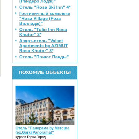
(Райдерз Лодж)"
Отель "Rosa Ski Inn" 4*
Гостиничный комплекс
"Rosa Village (Роза
Вилладж)"
Отель "Tulip Inn Rosa
Khutor" 3*
Апарт-отель "Valset
Apartments by AZIMUT
Rosa Khutor" 3*
Отель "Приют Панды"
ПОХОЖИЕ ОБЪЕКТЫ
Отель "Панорама by Mercure
(ex.Gorki Panorama)"
курорт Горки Город