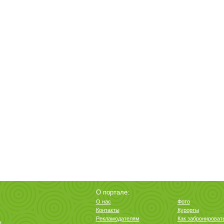
О портале:
О нас
Фото
Контакты
Курорты
Рекламодателям
Как забронироват
6