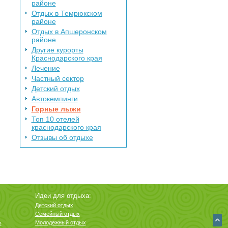
районе
Отдых в Темрюкском
районе
Отдых в Апшеронском
районе
Другие курорты
Краснодарского края
Лечение
Частный сектор
Детский отдых
Автокемпинги
Горные лыжи
Топ 10 отелей
краснодарского края
Отзывы об отдыхе
Идеи для отдыха:
Детский отдых
Семейный отдых
ь
Молодежный отдых