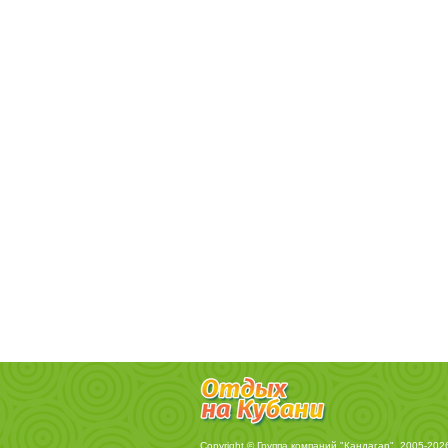
Copyright © Группа компаний "Кандагар", 2005-202