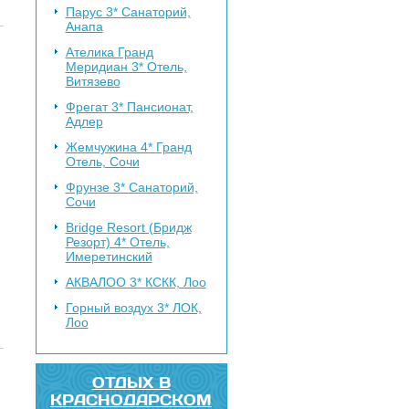
Парус 3*
Санаторий,
Анапа
Ателика Гранд
Меридиан 3*
Отель,
Витязево
Фрегат 3*
Пансионат,
Адлер
Жемчужина 4*
Гранд
Отель, Сочи
Фрунзе 3*
Санаторий,
Сочи
Bridge Resort (Бридж
Резорт) 4*
Отель,
Имеретинский
АКВАЛОО 3*
КСКК, Лоо
Горный воздух 3*
ЛОК,
Лоо
ОТДЫХ В
КРАСНОДАРСКОМ