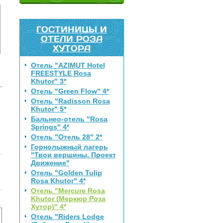
ГОСТИНИЦЫ И
ОТЕЛИ РОЗА
ХУТОРА
Отель "AZIMUT Hotel
FREESTYLE Rosa
Khutor" 3*
Отель "Green Flow" 4*
Отель "Radisson Rosa
Khutor" 5*
Бальнео-отель "Rosa
Springs" 4*
Отель "Отель 28" 2*
Горнолыжный лагерь
"Твои вершины. Проект
Движение"
Отель "Golden Tulip
Rosa Khutor" 4*
Отель "Mercure Rosa
Khutor (Меркюр Роза
Хутор)" 4*
Отель "Riders Lodge