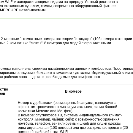
пом WI-FI и завораживающими видами на природу. Уютный ресторан в
 со стеклянным куполом, хамам, современно оборудованный фитнес-
е MERCURE незабываемым.
 2-местные 1-комнатные номера категории "стандарт" (103 номера категории
тные 2-комнатные "люксы", 8 номеров для людей с ограниченными
номера наполнены свежими дизайнерскими идеями и комфортом. Просторны
рированы со вкусом и большим вниманием к деталям. Индивидуальный клима
ная рабочая зона — детали, необходимые для комфортного
ство
В номере
ров
Номер с удобствами (совмещенный санузел, ванна/душ с
эффектом тропического ливня, умывальник, линия банной
косметики Mercure and Me, фен).
В номере: спутниковое ТВ, система индивидуального климат-
контроля, минибар, чайник, сейф с возможностью хранения
3
ноутбука, телефон, вентилируемый шкаф для сушки одежды,
одна двуспальная (103 номера) или две раздельные кровати (20
номеров), рабочий стол, Wi-Fi.