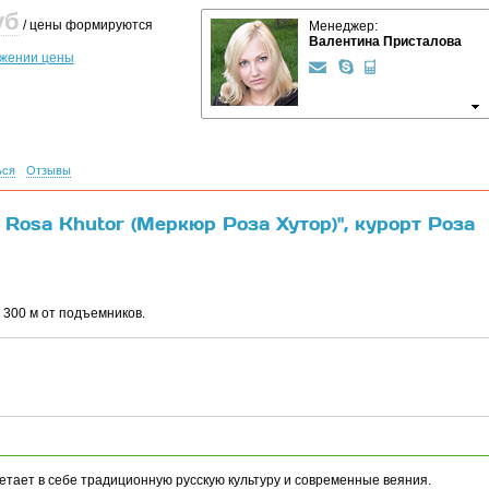
уб
/ цены формируются
Менеджер:
Валентина Присталова
ижении цены
ься
Отзывы
 Rosa Khutor (Меркюр Роза Хутор)", курорт Роза
~ 300 м от подъемников.
тает в себе традиционную русскую культуру и современные веяния.