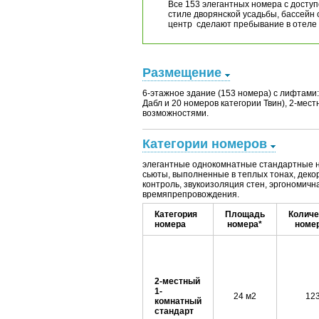
Все 153 элегантных номера c досту
стиле дворянской усадьбы, бассейн
центр сделают пребывание в отел
Размещение
6-этажное здание (153 номера) с лифтами:
Дабл и 20 номеров категории Твин), 2-мес
возможностями.
Категории номеров
элегантные однокомнатные стандартные 
сьюты, выполненные в теплых тонах, деко
контроль, звукоизоляция стен, эргономич
времяпрепровождения.
Категория
Площадь
Количе
номера
номера*
номе
2-местный
1-
24 м2
12
комнатный
стандарт