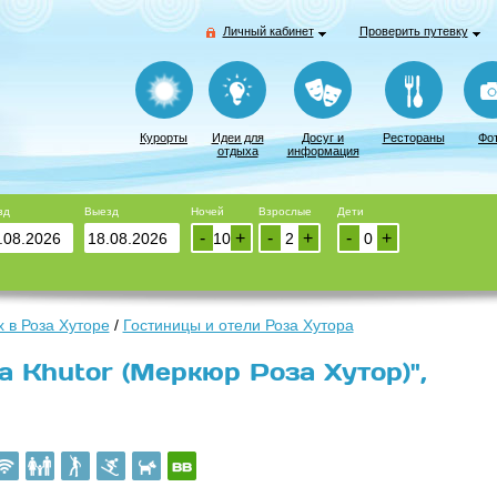
Личный кабинет
Проверить путевку
Курорты
Идеи для
Досуг и
Рестораны
Фо
отдыха
информация
зд
Выезд
Ночей
Взрослые
Дети
-
+
-
+
-
+
 в Роза Хуторе
/
Гостиницы и отели Роза Хутора
a Khutor (Меркюр Роза Хутор)",