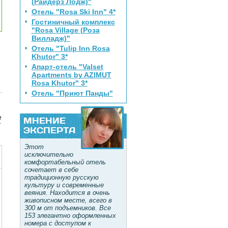
(Райдерз Лодж)"
Отель "Rosa Ski Inn" 4*
Гостиничный комплекс
"Rosa Village (Роза
Вилладж)"
Отель "Tulip Inn Rosa
Khutor" 3*
Апарт-отель "Valset
Apartments by AZIMUT
Rosa Khutor" 3*
Отель "Приют Панды"
е
МНЕНИЕ
т
ЭКСПЕРТА
Этот
исключительно
комфортабельный отель
сочетает в себе
традиционную русскую
культуру и современные
веяния. Находится в очень
живописном месте, всего в
300 м от подъемников. Все
153 элегантно оформленных
номера с доступом к