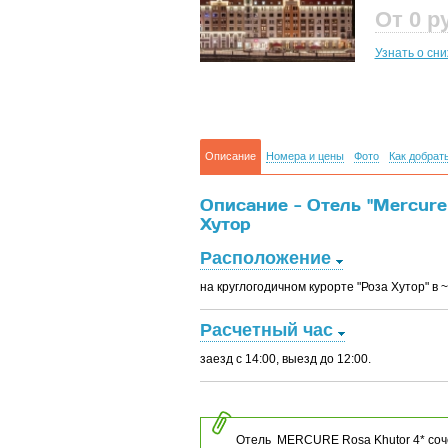
От 0
р
Узнать о сн
Описание
Номера и цены
Фото
Как добрат
Описание - Отель "Mercure
Хутор
Расположение
на круглогодичном курорте "Роза Хутор" в 
Расчетный час
заезд с 14:00, выезд до 12:00.
Отель MERCURE Rosa Khutor 4* соче