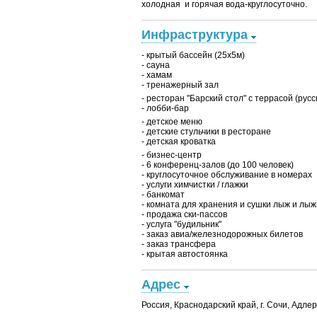
холодная и горячая вода-круглосуточно.
Инфраструктура
- крытый бассейн (25x5м)
- сауна
- хамам
- тренажерный зал
- ресторан "Барский стол" с террасой (русс
- лобби-бар
- детское меню
- детские стульчики в ресторане
- детская кроватка
- бизнес-центр
- 6 конференц-залов (до 100 человек)
- круглосуточное обслуживание в номерах
- услуги химчистки / глажки
- банкомат
- комната для хранения и сушки лыж и лыж
- продажа ски-пассов
- услуга "будильник"
- заказ авиа/железнодорожных билетов
- заказ трансфера
- крытая автостоянка
Адрес
Россия, Краснодарский край, г. Сочи, Адле