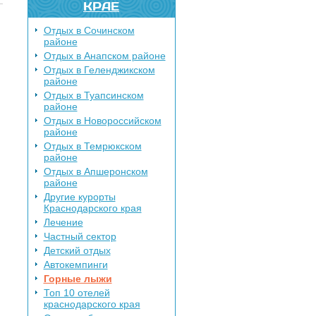
КРАЕ
Отдых в Сочинском
районе
Отдых в Анапском районе
Отдых в Геленджикском
районе
Отдых в Туапсинском
районе
Отдых в Новороссийском
районе
Отдых в Темрюкском
районе
Отдых в Апшеронском
районе
Другие курорты
Краснодарского края
Лечение
Частный сектор
Детский отдых
Автокемпинги
Горные лыжи
Топ 10 отелей
краснодарского края