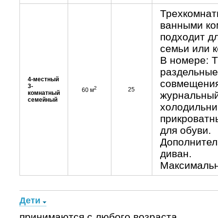
Трехкомнат
ванными ко
подходит д
семьи или 
В номере: Т
раздельные
4-местный
совмещения,
3-
2
25
60 м
комнатный
журнальный 
семейный
холодильни
прикроватны
для обуви.
Дополнитель
диван.
Максимальн
Дети
принимаются с любого возраста.