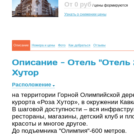
От 0
руб
/ цены формируются
Узнать о снижении цены
Описание
Номера и цены
Фото
Как добраться
Отзывы
Описание - Отель "Отель 
Хутор
Расположение
на территории Горной Олимпийской дер
курорта «Роза Хутор», в окружении Кавк
В шаговой доступности – вся инфраструк
рестораны, магазины, детский клуб и пл
красоты и многое другое.
До подъемника "Олимпия"-600 метров.