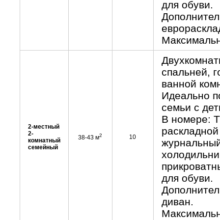
для обуви.
Дополнител
еврораскла
Максимальн
Двухкомнат
спальней, г
ванной комн
Идеально п
семьи с дет
В номере: Т
2-местный
раскладной 
2-
2
10
38-43 м
комнатный
журнальный 
семейный
холодильни
прикроватны
для обуви.
Дополнитель
диван.
Максимальн