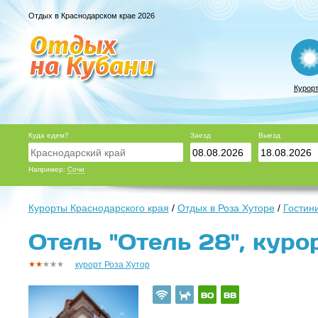
Отдых в Краснодарском крае 2026
Курор
Куда едем?
Заезд
Выезд
Например:
Сочи
Курорты Краснодарского края
/
Отдых в Роза Хуторе
/
Гостин
Отель "Отель 28", куро
курорт Роза Хутор