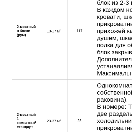
блок из 2-3 
В каждом н
кровати, шк
прикроватны
2-местный
прихожей ка
2
в блоке
117
13-17 м
(рум)
душем, шкаф
полка для о
блок закрыв
Дополнител
устанавлив
Максимальн
Однокомнат
собственно
раковина).
В номере: Т
две раздель
2-местный
1-
холодильни
2
25
23-37 м
комнатный
прикроватны
стандарт