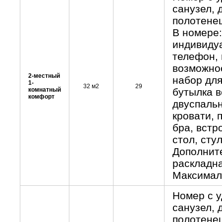
санузел, 
полотенец
В номере:
индивидуа
телефон, 
возможнос
2-местный
набор для
1-
32 м2
29
комнатный
бутылка в
комфорт
двуспаль
кровати, 
бра, встр
стол, стул
Дополните
раскладна
Максималь
Номер с 
санузел, 
полотенец