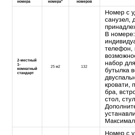
номера
номера*
номеров
Номер с 
санузел, 
принадле
В номере:
индивидуа
телефон, 
возможнос
2-местный
набор для
1-
25 м2
132
комнатный
бутылка в
стандарт
двуспаль
кровати, 
бра, встр
стол, стул
Дополнит
устанавли
Максималь
Номер с 