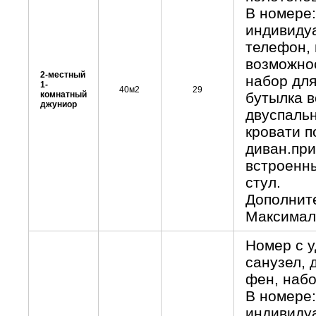
В номере:
индивидуа
телефон, 
возможнос
2-местный
набор для
1-
40м2
29
комнатный
бутылка в
джуниор
двуспальн
кровати п
диван.при
встроенны
стул.
Дополните
Максималь
Номер с 
санузел, 
фен, набо
В номере:
индивидуа