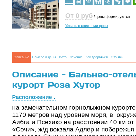
От 0
руб
/ цены формируются
Узнать о снижении цены
Описание
Номера и цены
Фото
Лечение
Как добраться
Отзывы
Описание - Бальнео-отель
курорт Роза Хутор
Расположение
на замечательном горнолыжном курорте
1170 метров над уровнем моря, в окруж
Аибга и Псехако на расстоянии 40 км о
«Сочи», ж/д вокзала Адлер и побережья 