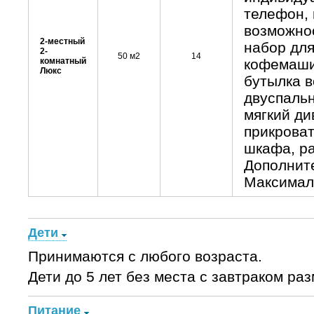
телефон, 
возможнос
2-местный
набор для
2-
50 м2
14
комнатный
кофемаши
Люкс
бутылка в
двуспальн
мягкий ди
прикроват
шкафа, ра
Дополните
Максималь
Дети
Принимаются с любого возраста.
Дети до 5 лет без места с завтраком ра
Питание