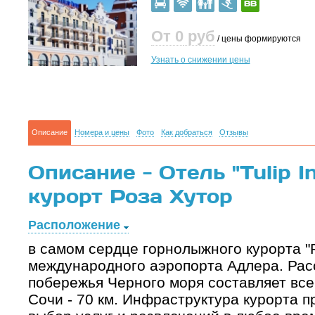
От 0
руб
/ цены формируются
Узнать о снижении цены
Описание
Номера и цены
Фото
Как добраться
Отзывы
Описание - Отель "Tulip I
курорт Роза Хутор
Расположение
в самом сердце горнолыжного курорта "Р
международного аэропорта Адлера. Рас
побережья Черного моря составляет всег
Сочи - 70 км. Инфраструктура курорта п