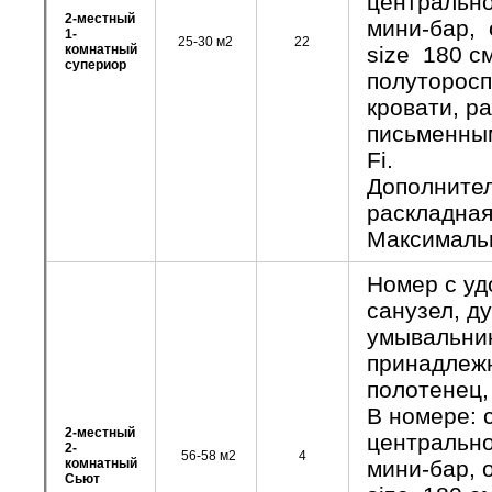
центрально
2-местный
мини-бар, 
1-
25-30 м2
22
комнатный
size 180 см
супериор
полуторосп
кровати, р
письменным
Fi.
Дополнител
раскладная
Максимальн
Номер с уд
санузел, д
умывальник
принадлежн
полотенец, 
В номере: 
2-местный
центрально
2-
56-58 м2
4
комнатный
мини-бар, 
Сьют