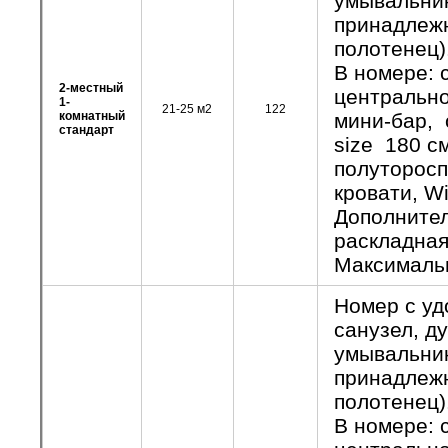
умывальник
принадлежн
полотенец)
В номере: 
2-местный
центрально
1-
21-25 м2
122
комнатный
мини-бар, 
стандарт
size 180 см
полуторосп
кровати, Wi
Дополнител
раскладная
Максимальн
Номер с уд
санузел, д
умывальник
принадлежн
полотенец)
В номере: 