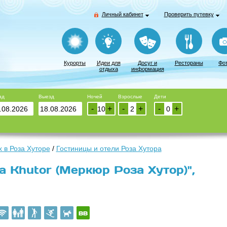
Личный кабинет
Проверить путевку
Курорты
Идеи для
Досуг и
Рестораны
Фо
отдыха
информация
зд
Выезд
Ночей
Взрослые
Дети
-
+
-
+
-
+
 в Роза Хуторе
/
Гостиницы и отели Роза Хутора
a Khutor (Меркюр Роза Хутор)",