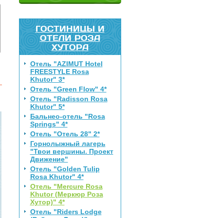
ГОСТИНИЦЫ И
ОТЕЛИ РОЗА
ХУТОРА
Отель "AZIMUT Hotel
FREESTYLE Rosa
Khutor" 3*
Отель "Green Flow" 4*
Отель "Radisson Rosa
Khutor" 5*
Бальнео-отель "Rosa
Springs" 4*
Отель "Отель 28" 2*
Горнолыжный лагерь
"Твои вершины. Проект
Движение"
Отель "Golden Tulip
Rosa Khutor" 4*
Отель "Mercure Rosa
Khutor (Меркюр Роза
Хутор)" 4*
Отель "Riders Lodge