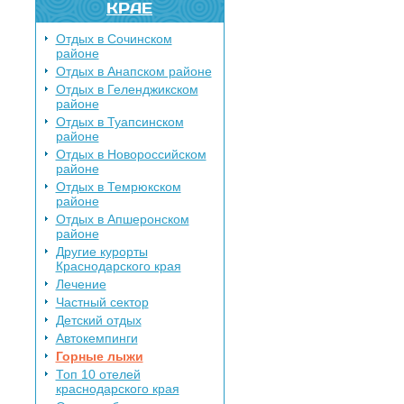
КРАЕ
Отдых в Сочинском
районе
Отдых в Анапском районе
Отдых в Геленджикском
районе
Отдых в Туапсинском
районе
Отдых в Новороссийском
районе
Отдых в Темрюкском
районе
Отдых в Апшеронском
районе
Другие курорты
Краснодарского края
Лечение
Частный сектор
Детский отдых
Автокемпинги
Горные лыжи
Топ 10 отелей
краснодарского края