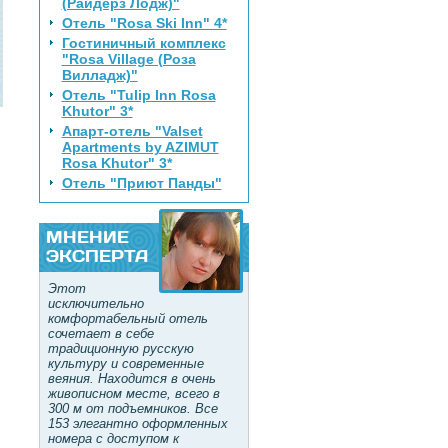
(Райдерз Лодж)"
Отель "Rosa Ski Inn" 4*
Гостиничный комплекс
"Rosa Village (Роза
Вилладж)"
Отель "Tulip Inn Rosa
Khutor" 3*
Апарт-отель "Valset
Apartments by AZIMUT
Rosa Khutor" 3*
Отель "Приют Панды"
МНЕНИЕ
ЭКСПЕРТА
Этот
исключительно
комфортабельный отель
сочетает в себе
традиционную русскую
культуру и современные
веяния. Находится в очень
живописном месте, всего в
300 м от подъемников. Все
153 элегантно оформленных
номера с доступом к