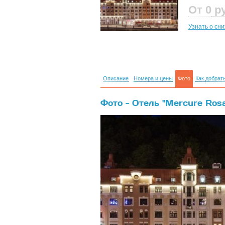
От 0
р
Узнать о сн
Описание
Номера и цены
Фото
Как добрат
Фото - Отель "Mercure Rosa
{banner}