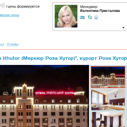
уб
/ цены формируются
Менеджер:
Валентина Присталова
ижении цены
ься
Отзывы
 Khutor (Меркюр Роза Хутор)", курорт Роза Хутор