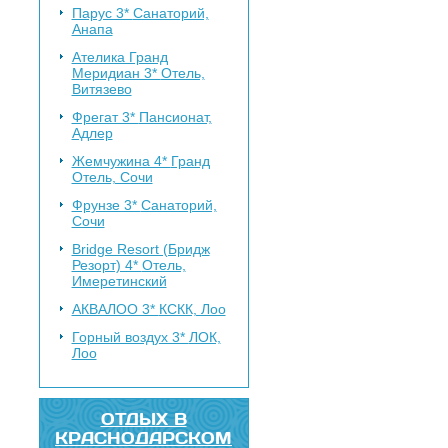
Парус 3*
Санаторий,
Анапа
Ателика Гранд
Меридиан 3*
Отель,
Витязево
Фрегат 3*
Пансионат,
Адлер
Жемчужина 4*
Гранд
Отель, Сочи
Фрунзе 3*
Санаторий,
Сочи
Bridge Resort (Бридж
Резорт) 4*
Отель,
Имеретинский
АКВАЛОО 3*
КСКК, Лоо
Горный воздух 3*
ЛОК,
Лоо
ОТДЫХ В
КРАСНОДАРСКОМ