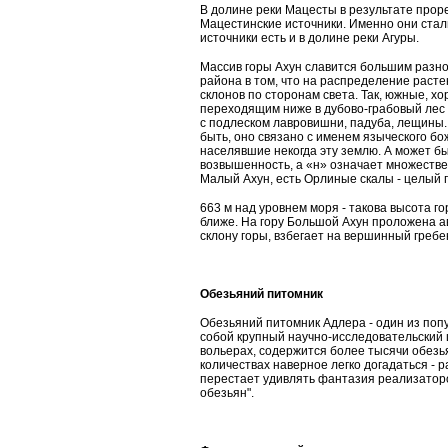
В долине реки Мацесты в результате про
Мацестинские источники. Именно они стал
источники есть и в долине реки Агуры.
Массив горы Ахун славится большим разно
района в том, что на распределение расте
склонов по сторонам света. Так, южные, х
переходящим ниже в дубово-грабовый лес 
с подлеском лавровишни, падуба, лещины. 
быть, оно связано с именем языческого бо
населявшие некогда эту землю. А может бы
возвышенность, а «н» означает множествен
Малый Ахун, есть Орлиные скалы - целый 
663 м над уровнем моря - такова высота го
ближе. На гору Большой Ахун проложена а
склону горы, взбегает на вершинный гребе
Обезьяний питомник
Обезьяний питомник Адлера - один из поп
собой крупный научно-исследовательский 
вольерах, содержится более тысячи обезья
количествах наверное легко догадаться - р
перестает удивлять фантазия реализаторов
обезьян".