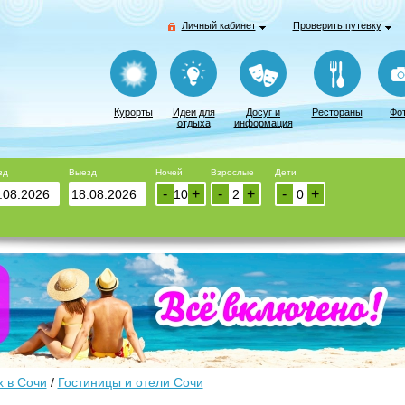
Личный кабинет
Проверить путевку
Курорты
Идеи для
Досуг и
Рестораны
Фо
отдыха
информация
зд
Выезд
Ночей
Взрослые
Дети
-
+
-
+
-
+
 в Сочи
/
Гостиницы и отели Сочи