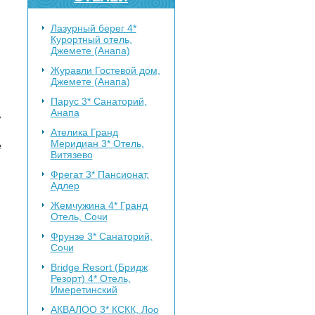
Лазурный берег 4*
Курортный отель,
Джемете (Анапа)
Журавли
Гостевой дом,
Джемете (Анапа)
Парус 3*
Санаторий,
Анапа
ь
Ателика Гранд
Меридиан 3*
Отель,
е
Витязево
Фрегат 3*
Пансионат,
Адлер
Жемчужина 4*
Гранд
Отель, Сочи
Фрунзе 3*
Санаторий,
Сочи
Bridge Resort (Бридж
Резорт) 4*
Отель,
Имеретинский
АКВАЛОО 3*
КСКК, Лоо