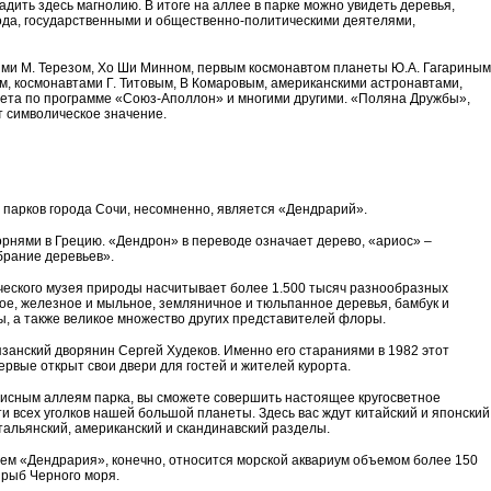
адить здесь магнолию. В итоге на аллее в парке можно увидеть деревья,
да, государственными и общественно-политическими деятелями,
ми М. Терезом, Хо Ши Минном, первым космонавтом планеты Ю.А. Гагариным
м, космонавтами Г. Титовым, В Комаровым, американскими астронавтами,
лета по программе «Союз-Аполлон» и многими другими. «Поляна Дружбы»,
 символическое значение.
парков города Сочи, несомненно, является «Дендрарий».
рнями в Грецию. «Дендрон» в переводе означает дерево, «ариос» –
брание деревьев».
ческого музея природы насчитывает более 1.500 тысяч разнообразных
ое, железное и мыльное, земляничное и тюльпанное деревья, бамбук и
сы, а также великое множество других представителей флоры.
занский дворянин Сергей Худеков. Именно его стараниями в 1982 этот
рвые открыт свои двери для гостей и жителей курорта.
писным аллеям парка, вы сможете совершить настоящее кругосветное
 всех уголков нашей большой планеты. Здесь вас ждут китайский и японский
итальянский, американский и скандинавский разделы.
м «Дендрария», конечно, относится морской аквариум объемом более 150
 рыб Черного моря.