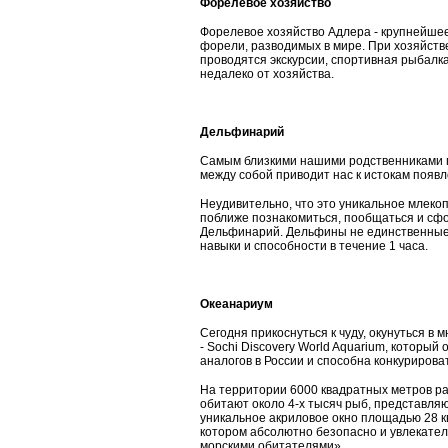
Форелевое хозяйство
Форелевое хозяйство Адлера - крупнейшее
форели, разводимых в мире. При хозяйст
проводятся экскурсии, спортивная рыбалка
недалеко от хозяйства.
Дельфинарий
Самым близкими нашими родственниками п
между собой приводит нас к истокам появл
Неудивительно, что это уникальное млеко
поближе познакомиться, пообщаться и сф
Дельфинарий. Дельфины не единственные а
навыки и способности в течение 1 часа.
Океанариум
Сегодня прикоснуться к чуду, окунуться в
- Sochi Discovery World Aquarium, который
аналогов в России и способна конкуриров
На территории 6000 квадратных метров ра
обитают около 4-х тысяч рыб, представляю
уникальное акриловое окно площадью 28 к
котором абсолютно безопасно и увлекател
морскими обитателями».