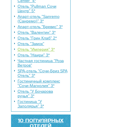
Center" 4*
Отель "Pullman Сочи
Центр" 5*
Апарт-отель "Sanremo
(Санремо)" 3*
Апарт-отель "Бревис" 3*
Отель "Валентин" 3*
Отель "Грин Клаб" 2*
Отель "Замок"
Отель "Империя" 3*
Отель "Наири" 3*
Частная гостиница "Роза
Ветров"
SPA-отель "Сочи-Бриз SPA
Отель" 3*
Гостиничный комплекс
"Сочи-Магнолия" 3*
Отель "У Бочарова
ручья" 3*
Гостиница "У
Заполярья" 3*
10 ПОПУЛЯРНЫХ
ОТЕЛЕЙ