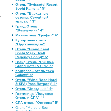
Отель "Swissotel Resort
Sochi Kamelia" 5*
Отель "Бархатные
,
сезоны. Семейный
квартал" 3*
Гранд Отель
"Жемчужина" 4*
Мини-отель "Графит" 4*
Курортный отель
"Орджоникидзе"
Отель "Grand Karat
Sochi 5* (ex.Hyatt
Regency Sochi)" 5*
Гранд Отель "RODINA
Grand Hotel & SPA" 5*
Конгресс - отель "Sea
Galaxy" 4*
Отель "Wind Rose Hotel
& SPA (Роза Ветров)" 4*
Отель "Звездный" 4*
Гостиница "Лазурная
Отель и СПА" 4*
СПА-отель "Острова" 5*
Отель "Mercure Sochi