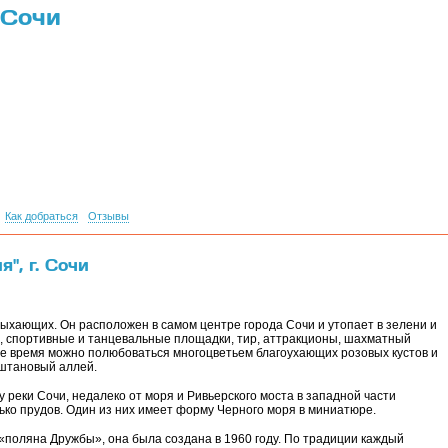
 Сочи
Как добраться
Отзывы
", г. Сочи
ыхающих. Он расположен в самом центре города Сочи и утопает в зелени и
е, спортивные и танцевальные площадки, тир, аттракционы, шахматный
нее время можно полюбоваться многоцветьем благоухающих розовых кустов и
аштановый аллей.
у реки Сочи, недалеко от моря и Ривьерского моста в западной части
лько прудов. Один из них имеет форму Черного моря в миниатюре.
«поляна Дружбы», она была создана в 1960 году. По традиции каждый