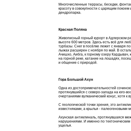
Многочисленные террасы, беседки, фонтаны
красоту в совокупности с царящим покоем 
дендропарка.
Красная Поляна
Живописный горный курорт в Адлерском ра
высоте 600 метров. Здесь есть всё для лю
турбазы. Снег в посёлке лежит с января по
лыжах расширен с ноября по май. В остал
Ачишхо, Аибга, к горному озеру Кардывач,
на горной реке, катание на лошадях, посе
и общение с природой.
Гора Большой Ахун
Одна из достопримечательностей сочинско
протянувшийся с северо-запада на юго-во
очертаниями вулканический конус, хотя к 
С геологической точки зрения, это антикл
известняками, а крылья - палеогеновыми м
Ахунская антиклиналь, протянувшаяся меж
нарушениями. И именно по тектоническим 
ущелья.