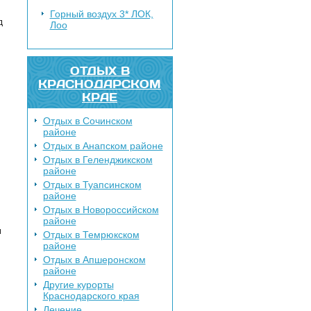
Горный воздух 3*
ЛОК,
д
Лоо
ОТДЫХ В
КРАСНОДАРСКОМ
КРАЕ
Отдых в Сочинском
районе
Отдых в Анапском районе
Отдых в Геленджикском
районе
Отдых в Туапсинском
районе
Отдых в Новороссийском
районе
и
Отдых в Темрюкском
районе
Отдых в Апшеронском
районе
Другие курорты
Краснодарского края
Лечение