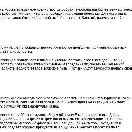
 в России племенное хозяйство, где собран генофонд наиболее ценных поро
ве работает магазин «Золотая рыбка», торгующий форелью. Для желающих
, дегустация блюд из "царской рыбы" в таверне "Каньон", разместившейся
о интеллекту, общепризнанно, считаются дельфины, их умение общаться
ения человечества.
питающее привлекает внимание ученых, поэтов и простых людей. Чтобы
отографироваться с этими уникальными созданиями, посетите Сочинский
ртисты водного театра. Морские львы и котики будут демонстрировать свои
 многоликую океанскую сказку возможно в самом большом Океанариуме в Росси
 открылся 26 декабря 2009 года в Сочи. Экспозиция Океанариума не имеет
ать с лучшими океанариумами мира.
сположены 30 аквариумов, общим объемом 5 млн. литров воды. Здесь
щих более 200 морских и пресноводных видов. В экспозиции также есть
вадратных метров и акриловый тоннель длиной 44 метра, находиться в
ьно, создает эффект присутствия и ощущение контакта посетителей с