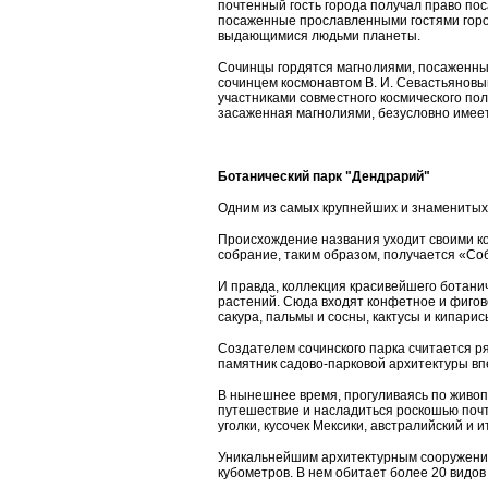
почтенный гость города получал право пос
посаженные прославленными гостями горо
выдающимися людьми планеты.
Сочинцы гордятся магнолиями, посаженны
сочинцем космонавтом В. И. Севастьяновы
участниками совместного космического по
засаженная магнолиями, безусловно имеет
Ботанический парк "Дендрарий"
Одним из самых крупнейших и знаменитых 
Происхождение названия уходит своими ко
собрание, таким образом, получается «Со
И правда, коллекция красивейшего ботани
растений. Сюда входят конфетное и фигов
сакура, пальмы и сосны, кактусы и кипари
Создателем сочинского парка считается ря
памятник садово-парковой архитектуры впе
В нынешнее время, прогуливаясь по живо
путешествие и насладиться роскошью почти
уголки, кусочек Мексики, австралийский и 
Уникальнейшим архитектурным сооружение
кубометров. В нем обитает более 20 видов