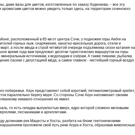
, даже вазы для цветов, изготовленные по заказу Худенкова, – все эту
и ароматами цветов можно увидеть только здесь, на территории сочинского
йоне, расположенный в 85 км от центра Сочи, у подножия горы Аибги на
бителей горных лыж: снаряжение, канатно-кресельная дорога, отели и
 март, а после ввода в строй четвёртой очереди подъёмника сезон катания на
ьное время года вам предложат десятки туристических маршрутов на горы
 к минеральным источникам, к водопадам и озёрам. А также пикники, рыбалка
щение пасеки с дегустацией мёда, а самое главное - чистейший горный воздух
го побережья. Ахун представляет собой короткий, пятикилометровый хребет,
сток параллельно берегу моря. Со стороны Сочи Ахун напоминает своими
вулканизму никакого отношения не имеет.
иналь, то есть складка выпуклостью вверх, ядро которой сложено меловыми
ергелями, песчаниками и аргиллитами.
ду долинами рек Мацесты и Хосты, разбита на блоки тектоническими
нарушениям проложили свой путь реки Агура и Хоста, образовав живописные