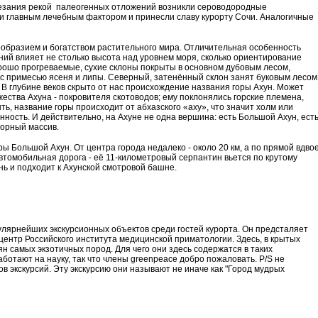
резания рекой палеогенных отложений возникли сероводородные
и главным лечебным фактором и принесли славу курорту Сочи. Аналогичные
образием и богатством растительного мира. Отличительная особенность
ний влияет не столько высота над уровнем моря, сколько ориентирование
орошо прогреваемые, сухие склоны покрыты в основном дубовым лесом,
с примесью ясеня и липы. Северный, затенённый склон занят буковым лесом
В глубине веков скрыто от нас происхождение названия горы Ахун. Может
жества Ахуна - покровителя скотоводов; ему поклонялись горские племена,
ть, название горы происходит от абхазского «аху», что значит холм или
ность. И действительно, на Ахуне не одна вершина: есть Большой Ахун, ест
горный массив.
ры Большой Ахун. От центра города недалеко - около 20 км, а по прямой вдво
втомобильная дорога - её 11-километровый серпантин вьется по крутому
нь и подходит к Ахунской смотровой башне.
улярнейших экскурсионных объектов среди гостей курорта. Он предсталяет
центр Российского института медицинской приматологии. Здесь, в крытых
н самых экзотичных пород. Для чего они здесь содержатся в таких
аботают на науку, так что члены greenpeace добро пожаловать. P/S не
 экскурсий. Эту экскурсию они называют не иначе как "Город мудрых