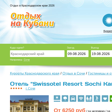
Отдых в Краснодарском крае 2026
Курор
Куда едем?
Заезд
Выезд
Например:
Сочи
Курорты Краснодарского края
/
Отдых в Сочи
/
Гостиницы и о
Отель "Swissotel Resort Sochi Kam
г. Сочи
От
6250
руб
/ за человека / за