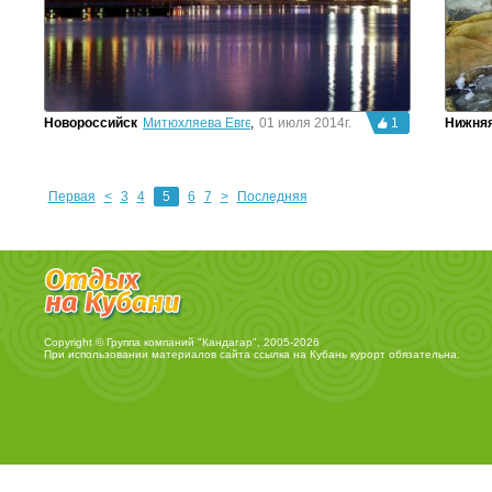
Новороссийск
Митюхляева Евгения
,
01 июля 2014г.
1
Нижняя
Первая
<
3
4
5
6
7
>
Последняя
Copyright © Группа компаний "Кандагар", 2005-2026
При использовании материалов сайта ссылка на
Кубань курорт
обязательна.