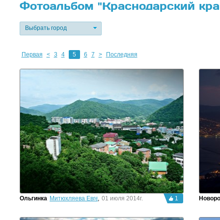
Фотоальбом "Краснодарский кра
Выбрать город
Первая
<
3
4
5
6
7
>
Последняя
Ольгинка
Митюхляева Евгения
,
01 июля 2014г.
1
Новоро