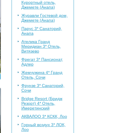
Курортный отель,
Джемете (Анапа)
Журавли
Гостевой дом,
Джемете (Анапа)
Парус 3*
Санаторий,
Анапа
Ателика Гранд
Меридиан 3*
Отель,
Витязево
Фрегат 3*
Пансионат,
Адлер
Жемчужина 4*
Гранд
Отель, Сочи
Фрунзе 3*
Санаторий,
Сочи
Bridge Resort (Бридж
Резорт) 4*
Отель,
Имеретинский
АКВАЛОО 3*
КСКК, Лоо
Горный воздух 3*
ЛОК,
Лоо