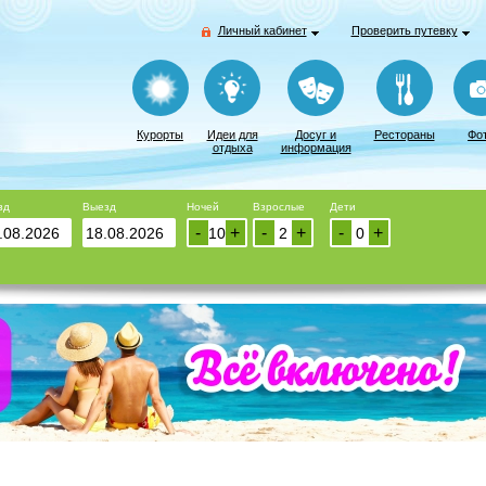
Личный кабинет
Проверить путевку
Курорты
Идеи для
Досуг и
Рестораны
Фо
отдыха
информация
зд
Выезд
Ночей
Взрослые
Дети
-
+
-
+
-
+