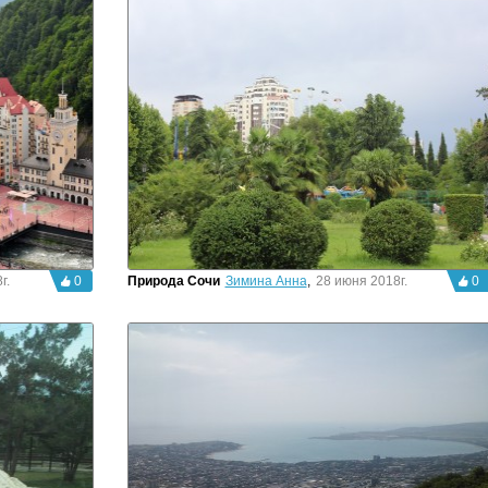
а
г.
0
Природа Сочи
Зимина Анна
,
28 июня 2018г.
0