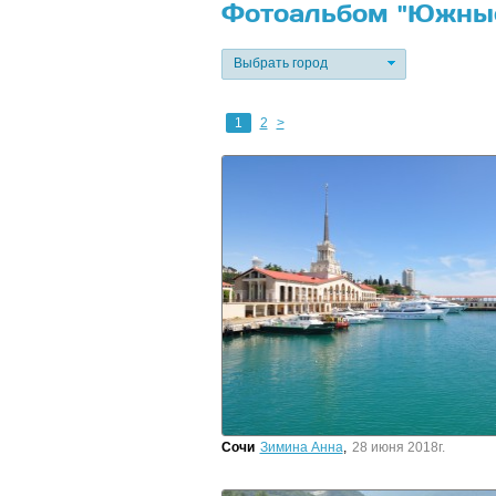
Фотоальбом "Южные
Выбрать город
1
2
>
Сочи
Зимина Анна
,
28 июня 2018г.