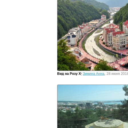
Вид на Розу Хутор из кабины подъемник
Зимина Анна
,
28 июня 2018