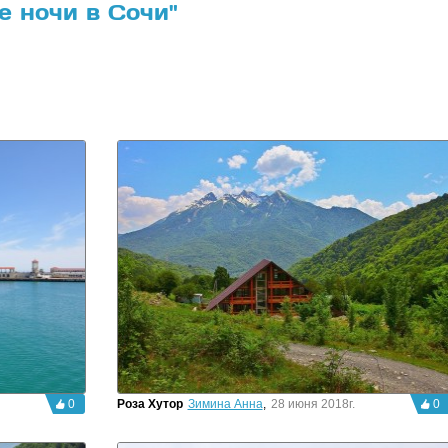
 ночи в Сочи"
0
Роза Хутор
Зимина Анна
,
28 июня 2018г.
0