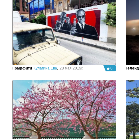
Граффити
Кулагина Ева
,
28 мая 2019г.
0
Геленд