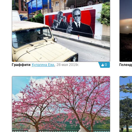
Граффити
Кулагина Ева
,
28 мая 2019г.
0
Геленд