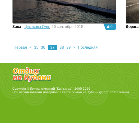
Закат
Цветкова Оля
,
26 сентября 2018г.
0
Дорога
Первая
<
35
36
37
38
39
>
Последняя
Copyright © Группа компаний "Кандагар", 2005-2026
При использовании материалов сайта ссылка на
Кубань курорт
обязательна.