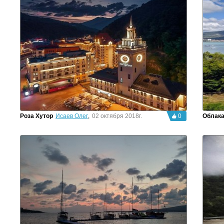
Роза Хутор
Исаев Олег
,
02 октября 2018г.
0
Облак