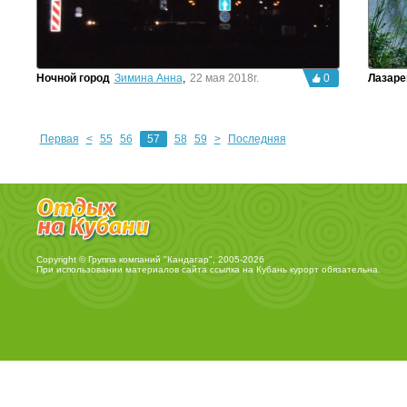
Ночной город
Зимина Анна
,
22 мая 2018г.
0
Лазаре
Первая
<
55
56
57
58
59
>
Последняя
Copyright © Группа компаний "Кандагар", 2005-2026
При использовании материалов сайта ссылка на
Кубань курорт
обязательна.