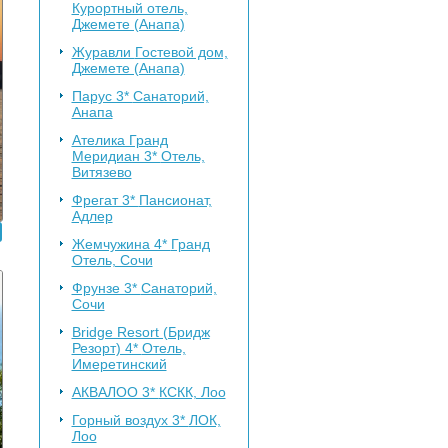
Курортный отель,
Джемете (Анапа)
Журавли
Гостевой дом,
Джемете (Анапа)
Парус 3*
Санаторий,
Анапа
Ателика Гранд
Меридиан 3*
Отель,
Витязево
Фрегат 3*
Пансионат,
Адлер
Жемчужина 4*
Гранд
Отель, Сочи
Фрунзе 3*
Санаторий,
Сочи
Bridge Resort (Бридж
Резорт) 4*
Отель,
Имеретинский
АКВАЛОО 3*
КСКК, Лоо
Горный воздух 3*
ЛОК,
Лоо