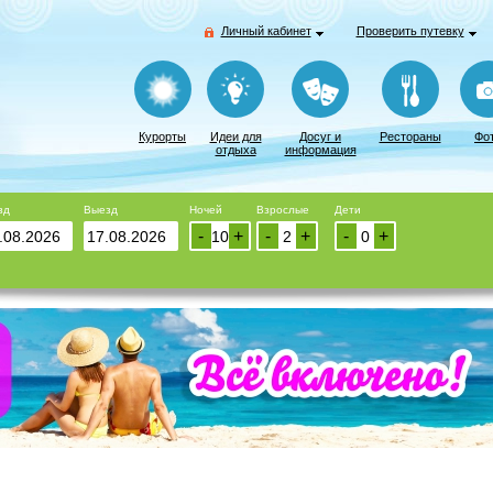
Личный кабинет
Проверить путевку
Курорты
Идеи для
Досуг и
Рестораны
Фо
отдыха
информация
зд
Выезд
Ночей
Взрослые
Дети
-
+
-
+
-
+