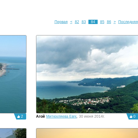
Первая
<
82
83
84
85
86
>
Последняя
2
Агой
Митюхляева Евгения
,
30 июня 2014г.
0