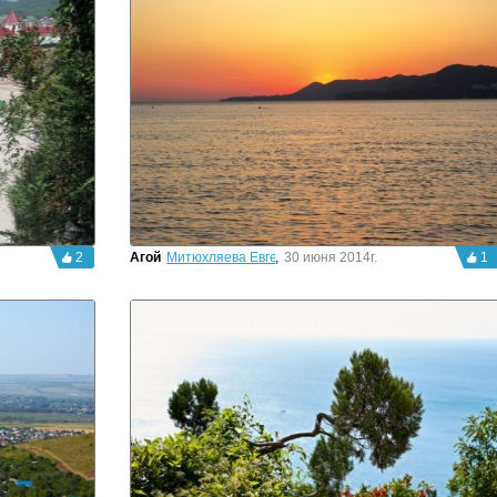
2
Агой
Митюхляева Евгения
,
30 июня 2014г.
1