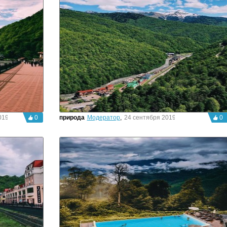
19г.
0
природа
Модератор
,
24 сентября 2019г.
0