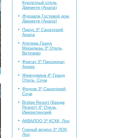
Курортный отель,
Джемете (Анапа)
Журавли
Гостевой дом,
Джемете (Анапа)
Парус 3*
Санаторий,
Анапа
Ателика Гранд
Меридиан 3*
Отель,
Витязево
Фрегат 3*
Пансионат,
Адлер
Жемчужина 4*
Гранд
Отель, Сочи
Фрунзе 3*
Санаторий,
Сочи
Bridge Resort (Бридж
Резорт) 4*
Отель,
Имеретинский
АКВАЛОО 3*
КСКК, Лоо
Горный воздух 3*
ЛОК,
Лоо