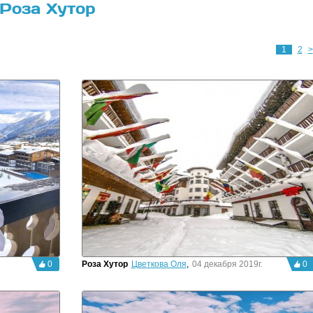
Роза Хутор
1
2
>
0
Роза Хутор
Цветкова Оля
,
04 декабря 2019г.
0