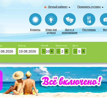
Личный кабинет
Проверить путевку
Курорты
Идеи для
Досуг и
Рестораны
Фо
отдыха
информация
зд
Выезд
Ночей
Взрослые
Дети
-
+
-
+
-
+