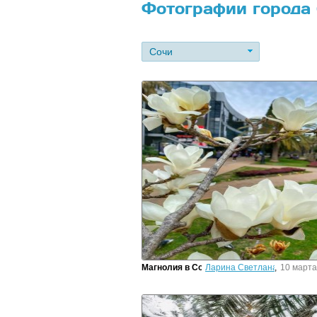
Фотографии города
Сочи
Магнолия в Сочи
Ларина Светлана
,
10 марта