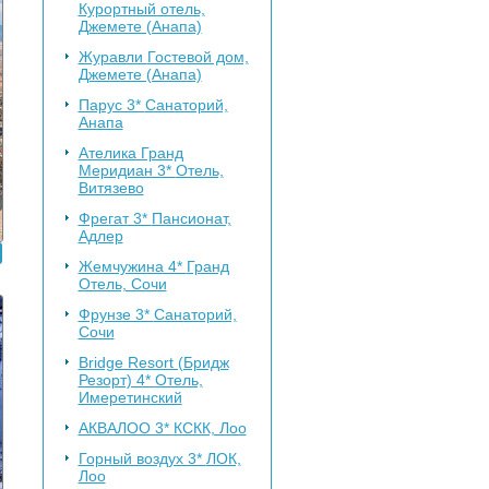
Курортный отель,
Джемете (Анапа)
Журавли
Гостевой дом,
Джемете (Анапа)
Парус 3*
Санаторий,
Анапа
Ателика Гранд
Меридиан 3*
Отель,
Витязево
Фрегат 3*
Пансионат,
Адлер
Жемчужина 4*
Гранд
Отель, Сочи
Фрунзе 3*
Санаторий,
Сочи
Bridge Resort (Бридж
Резорт) 4*
Отель,
Имеретинский
АКВАЛОО 3*
КСКК, Лоо
Горный воздух 3*
ЛОК,
Лоо