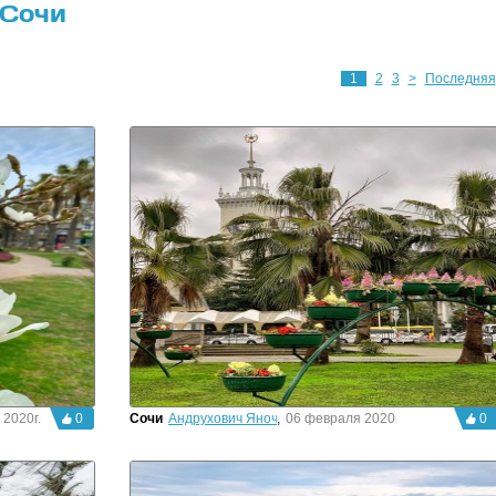
 Сочи
1
2
3
>
Последняя
 2020г.
0
Сочи
Андрухович Яночка
,
06 февраля 2020г.
0