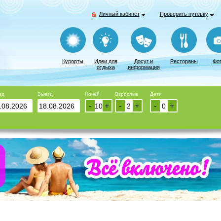
Личный кабинет
Проверить путевку
Курорты
Идеи для
Досуг и
Рестораны
Фо
отдыха
информация
зд
Выезд
Ночей
Взрослые
Дети
-
+
-
+
-
+