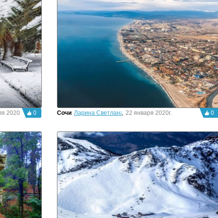
я 2020г.
0
Сочи
Ларина Светлана
,
22 января 2020г.
0