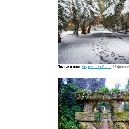
Пальм и снег
Андрухович Яночка
,
06 феврал