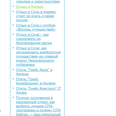
городом и окрестностями
Отдых в Адлере
Отдых в Сочи в январе:
стоит ли ехать и какая
погода
Отдых в Сочи с клубом
«Восемь путешествий»
Отдых в Сочи – как
сэкономить на
бронировании жилья
Отдых в Сочи: как
организовать комфортное
путешествие на главный
курорт Черноморского
побережья
Отель "Грейс Арли" в
Адлере
Отель "Грейс
Калифорния" в Адлере
Отель "Грейс Кристалл" 3*,
Адлер
0
Полное погружение в
изысканный отдых: как
выбрать лучшие СПА-
программы и почему СПА
н
Кайлас — ваш идеальный