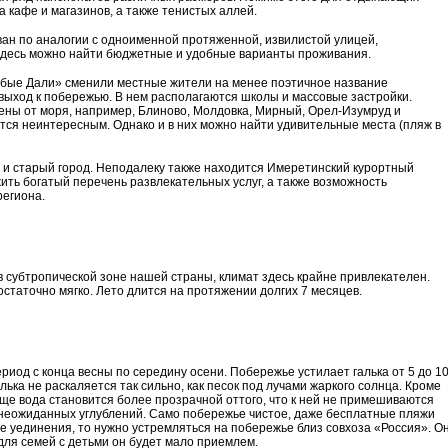
а кафе и магазинов, а также тенистых аллей.
ан по аналогии с одноименной протяженной, извилистой улицей,
Здесь можно найти бюджетные и удобные варианты проживания.
бые Дали» сменили местные жители на менее поэтичное название
выход к побережью. В нем располагаются школы и массовые застройки.
ены от моря, например, Блиново, Молдовка, Мирный, Орел-Изумруд и
тся неинтересным. Однако и в них можно найти удивительные места (пляж в
 и старый город. Неподалеку также находится Имеретинский курортный
ить богатый перечень развлекательных услуг, а также возможность
егиона.
в субтропической зоне нашей страны, климат здесь крайне привлекателен.
статочно мягко. Лето длится на протяжении долгих 7 месяцев.
иод с конца весны по середину осени. Побережье устилает галька от 5 до 1
лька не раскаляется так сильно, как песок под лучами жаркого солнца. Кроме
 Еще вода становится более прозрачной оттого, что к ней не примешиваются
з неожиданных углублений. Само побережье чистое, даже бесплатные пляжи
е уединения, то нужно устремляться на побережье близ совхоза «Россия». О
для семей с детьми он будет мало приемлем.