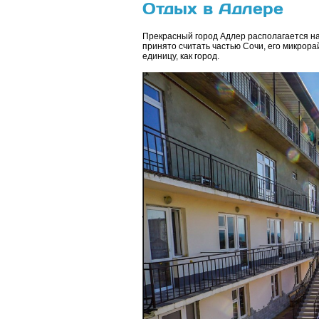
Отдых в Адлере
Прекрасный город Адлер располагается н
принято считать частью Сочи, его микрора
единицу, как город.