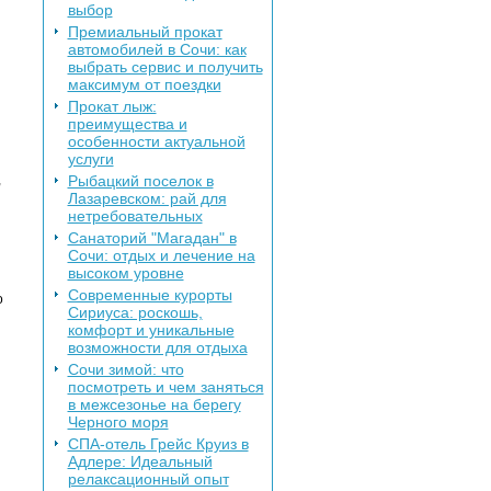
выбор
Премиальный прокат
автомобилей в Сочи: как
выбрать сервис и получить
максимум от поездки
Прокат лыж:
преимущества и
особенности актуальной
услуги
,
Рыбацкий поселок в
Лазаревском: рай для
нетребовательных
Санаторий "Магадан" в
Сочи: отдых и лечение на
высоком уровне
Современные курорты
о
Сириуса: роскошь,
комфорт и уникальные
возможности для отдыха
Сочи зимой: что
посмотреть и чем заняться
в межсезонье на берегу
Черного моря
СПА-отель Грейс Круиз в
Адлере: Идеальный
релаксационный опыт