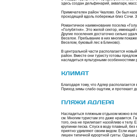
здесь создан дельфинарий, аквапарк, масс
Примечателен район Чкалово. Он был назв
проходящей вдоль побережья близ Сочи. 
Романтичное наименование поселка «Голу
«Голубятня». Это жилой сектор, имеющий 
Другие поселения достаточно сильно удал
Веселое. Пребывание в них многим покаже
Веселом, буковый лес в Блиново).
В центральной части располагается новый
район. Вместе они туристу готовы предлож
насладиться культурными особенностями р
КЛИМАТ
Благодаря тому, что Адлер располагается 
Приход зимы слабо ощутим, и протекает до
ПЛЯЖИ АДЛЕРА
Насладиться пляжным отдыхом можно в пер
см. Многим туристам это даже нравится. Га
того, она не прилипает назойливо к телу.
крупинки песка. Спуск в воду плавный, бе
приятно удивляют своим видом. Если ищит
лишен типичной курортной суеты. Однако 