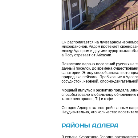
Он располагается на лучезарном черномор
микрорайонов. Рядом протекает своенравн
между Адлером и другими курортными объе
а Псоу отрезает от Абхазии.
Появление первых поселений русских на эт
дачный поселок. Во времена существовани
санатории. Этому способствовал потенциал
природные пейзажи. Пребывание в Адлере 
сосудистой, нервной, опорно-двигательной
Мощный импульс к развитию придала Зимня
способствовало глобальному обновлению м
также ресторанов, ТЦ и кафе.
Сегодня Адлер стал востребованным напр
Неудивительно, что количество посетител
РАЙОНЫ АДЛЕРА
В сердце Курортного Городка располагает