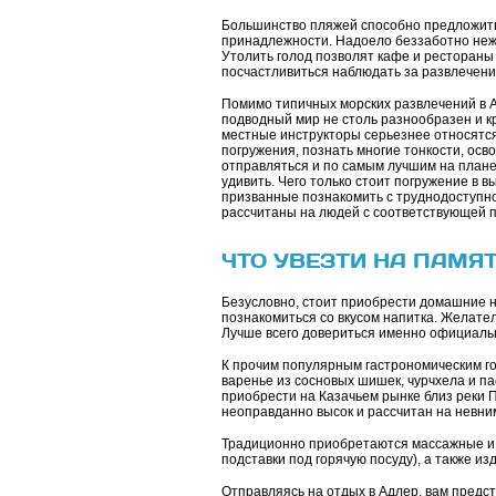
Большинство пляжей способно предложит
принадлежности. Надоело беззаботно нежи
Утолить голод позволят кафе и рестораны
посчастливиться наблюдать за развлечени
Помимо типичных морских развлечений в А
подводный мир не столь разнообразен и кра
местные инструкторы серьезнее относятся 
погружения, познать многие тонкости, осв
отправляться и по самым лучшим на планет
удивить. Чего только стоит погружение в
призванные познакомить с труднодоступно
рассчитаны на людей с соответствующей п
ЧТО УВЕЗТИ НА ПАМЯ
Безусловно, стоит приобрести домашние на
познакомиться со вкусом напитка. Желател
Лучше всего довериться именно официаль
К прочим популярным гастрономическим гос
варенье из сосновых шишек, чурчхела и п
приобрести на Казачьем рынке близ реки 
неоправданно высок и рассчитан на невни
Традиционно приобретаются массажные и к
подставки под горячую посуду), а также и
Отправляясь на отдых в Адлер, вам предст