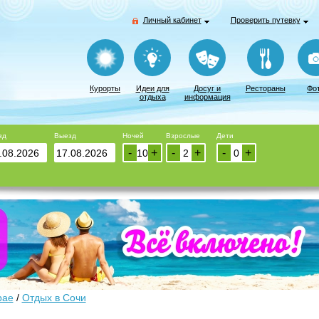
Личный кабинет
Проверить путевку
Курорты
Идеи для
Досуг и
Рестораны
Фо
отдыха
информация
зд
Выезд
Ночей
Взрослые
Дети
-
+
-
+
-
+
рае
/
Отдых в Сочи