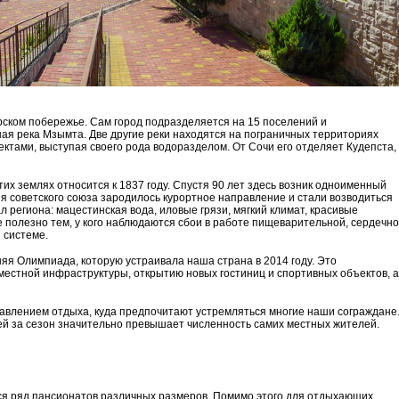
ском побережье. Сам город подразделяется на 15 поселений и
ая река Мзымта. Две другие реки находятся на пограничных территориях
ктами, выступая своего рода водоразделом. От Сочи его отделяет Кудепста,
их землях относится к 1837 году. Спустя 90 лет здесь возник одноименный
я советского союза зародилось курортное направление и стали возводиться
 региона: мацестинская вода, иловые грязи, мягкий климат, красивые
полезно тем, у кого наблюдаются сбои в работе пищеварительной, сердечно
 системе.
я Олимпиада, которую устраивала наша страна в 2014 году. Это
естной инфраструктуры, открытию новых гостиниц и спортивных объектов, а
авлением отдыха, куда предпочитают устремляться многие наши сограждане
ей за сезон значительно превышает численность самих местных жителей.
ся ряд пансионатов различных размеров. Помимо этого для отдыхающих