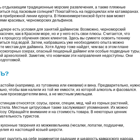
ь отдыхающим традиционные морские развлечения, а также пляжные
ться под ласковым солнцем? Покатайтесь на гидроциклах или катамаранах.
 в прибрежной линии курорта. В Нижнеимеретинской бухте вам может
ями красивых, черноморских дельфинов.
длере есть условия для занятий дайвингом. Возможно, черноморский
сочен, как в Красном море, но и у него есть свои плюсы. Считается, что
к процессу обучения своих клиентов. Здесь вы сумеете освоить технику
оиться под водой. Затем, набравшись уже необходимого опыта можно
е местам для дайвинга. Хотя Адлер тоже найдет, чем вас в этом плане
 высокогорных озерах, опасный пещерный дайвинг или особые подводные туры
й археологией. Заметим, что новичкам эти направления недоступны. Они
одготовкой.
ТЬ?
стойки (например, из тутовника или ежевики) и вина. Предварительно, нужн
ьно, чтобы вам налили из той же емкости, из которой алкоголь и фасовался.
ным производителям вина, а не местным умельцам.
тинцам относятся: соусы, орехи, специи, мед, чай из горных растений,
астила. Местные цитрусовые также заслуживают упоминания. Их можно
Псоу. Обращайте внимание и на стоимость товара. В некоторых ценник
мательность туристов.
ухонные творения из можжевельника (чесалки, лопатки, подушечки,
зделия из настоящей козьей шерсти.
оит ощутить на себе знаменитое радушие и щедрость кавказского народа.