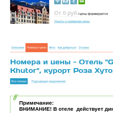
От 0
руб
/ цены формируются
Узнать о снижении цены
Описание
Номера и цены
Фото
Как добраться
Отзывы
Номера и цены - Отель "G
Khutor", курорт Роза Хут
Все номера
Подходящие предложения
Примечание:
ВНИМАНИЕ! В отеле действует ди