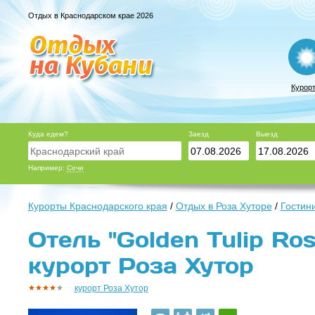
Отдых в Краснодарском крае 2026
Курор
Куда едем?
Заезд
Выезд
Например:
Сочи
Курорты Краснодарского края
/
Отдых в Роза Хуторе
/
Гостин
Отель "Golden Tulip Ros
курорт Роза Хутор
курорт Роза Хутор