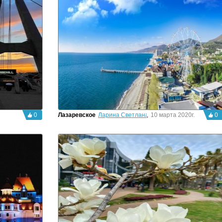
0
Лазаревское
Ларина Светлана
,
10 марта 2020г.
0