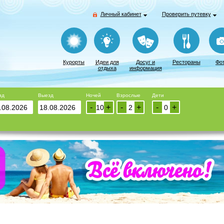
Личный кабинет
Проверить путевку
Курорты
Идеи для
Досуг и
Рестораны
Фо
отдыха
информация
зд
Выезд
Ночей
Взрослые
Дети
-
+
-
+
-
+