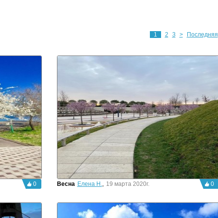
1
2
3
>
Последняя
0
Весна
Елена Н.
,
19 марта 2020г.
0