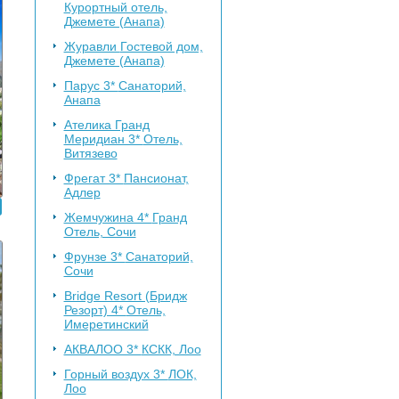
Курортный отель,
Джемете (Анапа)
Журавли
Гостевой дом,
Джемете (Анапа)
Парус 3*
Санаторий,
Анапа
Ателика Гранд
Меридиан 3*
Отель,
Витязево
Фрегат 3*
Пансионат,
Адлер
Жемчужина 4*
Гранд
Отель, Сочи
Фрунзе 3*
Санаторий,
Сочи
Bridge Resort (Бридж
Резорт) 4*
Отель,
Имеретинский
АКВАЛОО 3*
КСКК, Лоо
Горный воздух 3*
ЛОК,
Лоо