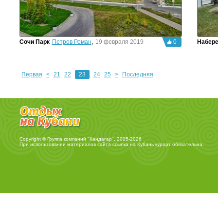
Сочи Парк
Петров Роман
,
19 февраля 2019г.
0
Набер
Первая
<
21
22
23
24
25
>
Последняя
Copyright © Группа компаний "Кандагар", 2005-2026
При использовании материалов сайта ссылка на
Кубань курорт
обязательна.