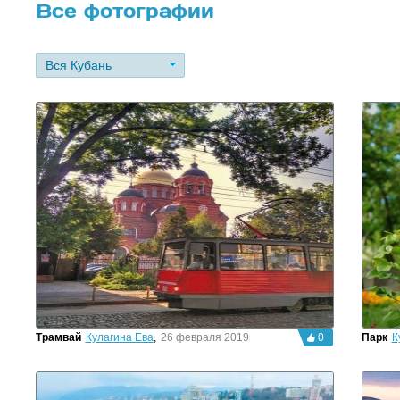
Все фотографии
Вся Кубань
Трамвай
Кулагина Ева
,
26 февраля 2019г.
0
Парк
К