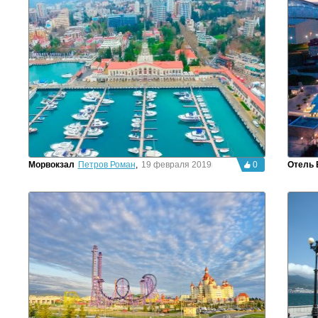
Морвокзал
Петров Роман
,
19 февраля 2019г.
0
Отель 