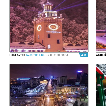
Роза Хутор
Кулагина Ева
,
17 января 2019г.
0
Старый