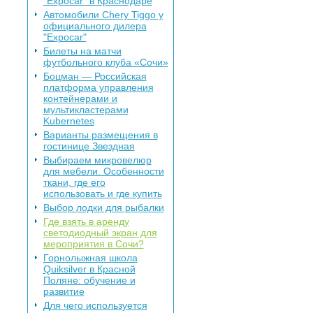
"Expocar" в Краснодаре
Автомобили Chery Tiggo у
официального дилера
"Expocar"
Билеты на матчи
футбольного клуба «Сочи»
Боцман — Российская
платформа управления
контейнерами и
мультикластерами
Kubernetes
Варианты размещения в
гостинице Звездная
Выбираем микровелюр
для мебели. Особенности
ткани, где его
использовать и где купить
Выбор лодки для рыбалки
Где взять в аренду
светодиодный экран для
мероприятия в Сочи?
Горнолыжная школа
Quiksilver в Красной
Поляне: обучение и
развитие
Для чего используется