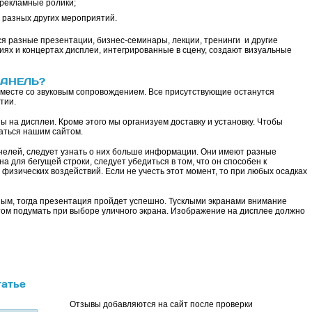
 рекламные ролики;
 разных других мероприятий.
 разные презентации, бизнес-семинары, лекции, тренинги и другие
х и концертах дисплеи, интегрированные в сцену, создают визуальные
АНЕЛЬ?
месте со звуковым сопровождением. Все присутствующие останутся
 мероприятии.
 на дисплеи. Кроме этого мы организуем доставку и установку. Чтобы
ваться нашим сайтом.
нелей, следует узнать о них больше информации. Они имеют разные
а для бегущей строки, следует убедиться в том, что он способен к
изических воздействий. Если не учесть этот момент, то при любых осадках
м, тогда презентация пройдет успешно. Тусклыми экранами внимание
этом подумать при выборе уличного экрана. Изображение на дисплее должно
татье
Отзывы добавляются на сайт после проверки