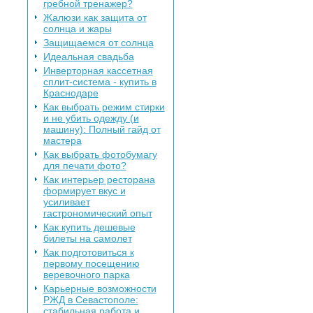
гребной тренажер?
Жалюзи как защита от
солнца и жары
Защищаемся от солнца
Идеальная свадьба
Инверторная кассетная
сплит-система - купить в
Краснодаре
Как выбрать режим стирки
и не убить одежду (и
машину): Полный гайд от
мастера
Как выбрать фотобумагу
для печати фото?
Как интерьер ресторана
формирует вкус и
усиливает
гастрономический опыт
Как купить дешевые
билеты на самолет
Как подготовиться к
первому посещению
веревочного парка
Карьерные возможности
РЖД в Севастополе:
стабильная работа и