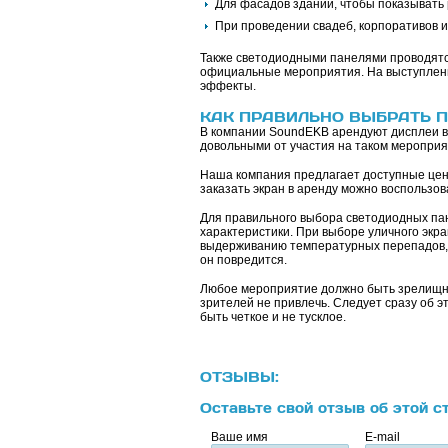
Для фасадов зданий, чтобы показывать
При проведении свадеб, корпоративов и
Также светодиодными панелями проводятся
официальные мероприятия. На выступления
эффекты.
КАК ПРАВИЛЬНО ВЫБРАТЬ П
В компании SoundEKB арендуют дисплеи в
довольными от участия на таком
Наша компания предлагает доступные цены
заказать экран в аренду можно воспользо
Для правильного выбора светодиодных па
характеристики. При выборе уличного экран
выдерживанию температурных перепадов, ф
он повредится.
Любое мероприятие должно быть зрелищны
зрителей не привлечь. Следует сразу об 
быть четкое и не тусклое.
ОТЗЫВЫ:
Оставьте свой отзыв об этой с
Ваше имя
E-mail