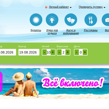
Личный кабинет
Проверить путевку
Курорты
Идеи для
Досуг и
Рестораны
Фо
отдыха
информация
зд
Выезд
Ночей
Взрослые
Дети
-
+
-
+
-
+