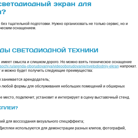
 светодиодный экран для
и?
ез тщательной подготовки. Нужно организовать не только сервис, но и
ческим оснащением.
ДЫ СВЕТОДИОДНОЙ ТЕХНИКИ
е имеет смысла и слишком дорого. Но можно взять техническое оснащение
-sochi.ru/arenda-oborudovaniya/videooborudovanie/svetodiodniy-ekran
напрокат.
ег и можно будет получить следующие преимущества:
 занимается арендодатель;
ию любой формы для обслуживания небольших помещений и обширных
 место, подключит, установит и интегрирует в сцену выставочный стенд.
СПЛЕИ?
ний для воссоздания визуального спецэффекта;
 Дисплеи используются для демонстрации разных клипов, фотографий,