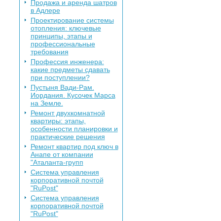
Продажа и аренда шатров
в Адлере
Проектирование системы
отопления: ключевые
принципы, этапы и
профессиональные
требования
Профессия инженера:
какие предметы сдавать
при поступлении?
Пустыня Вади-Рам.
Иордания. Кусочек Марса
на Земле.
Ремонт двухкомнатной
квартиры: этапы,
особенности планировки и
практические решения
Ремонт квартир под ключ в
Анапе от компании
"Аталанта-групп
Система управления
корпоративной почтой
"RuPost"
Система управления
корпоративной почтой
"RuPost"