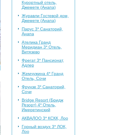
Курортный отель,
Джемете (Анапа)
Журавли
Гостевой дом,
Джемете (Анапа)
Парус 3*
Санаторий,
Анапа
Ателика Гранд
Меридиан 3*
Отель,
Витязево
Фрегат 3*
Пансионат,
Адлер
Жемчужина 4*
Гранд
Отель, Сочи
Фрунзе 3*
Санаторий,
Сочи
Bridge Resort (Бридж
Резорт) 4*
Отель,
Имеретинский
АКВАЛОО 3*
КСКК, Лоо
Горный воздух 3*
ЛОК,
Лоо