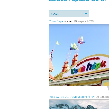
Сочи
Сочи Парк
гость
,
19 марта 2020г.
Роза Хутор 2020
Андрухович Яночка
06 февра
,