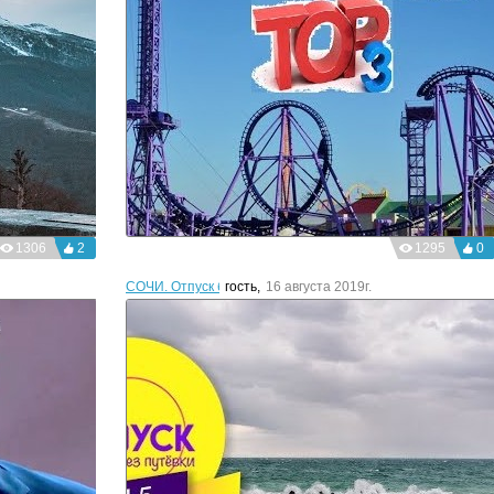
1306
2
1295
0
СОЧИ. Отпуск без путевки
гость
,
16 августа 2019г.