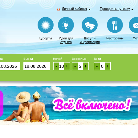
Личный кабинет
Проверить путевку
Курорты
Идеи для
Досуг и
Рестораны
Фо
отдыха
информация
зд
Выезд
Ночей
Взрослые
Дети
-
+
-
+
-
+