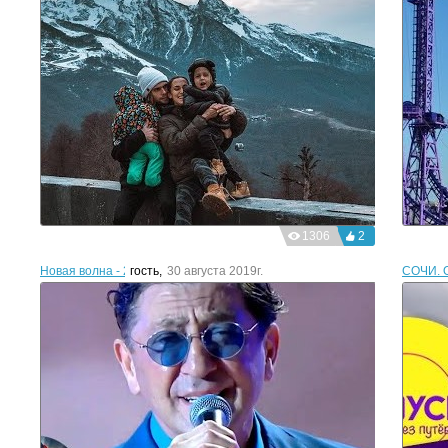
1306
2
Новая волна - 2019. Вечер премьер
гость
,
30 августа 2019г.
СОЧИ. О