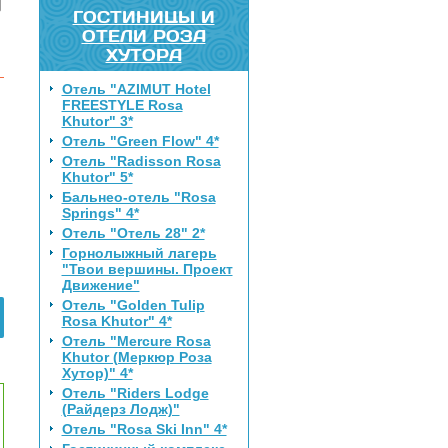
ГОСТИНИЦЫ И
ОТЕЛИ РОЗА
ХУТОРА
Отель "AZIMUT Hotel
FREESTYLE Rosa
Khutor" 3*
Отель "Green Flow" 4*
Отель "Radisson Rosa
Khutor" 5*
Бальнео-отель "Rosa
Springs" 4*
Отель "Отель 28" 2*
Горнолыжный лагерь
"Твои вершины. Проект
Движение"
Отель "Golden Tulip
Rosa Khutor" 4*
Отель "Mercure Rosa
Khutor (Меркюр Роза
Хутор)" 4*
Отель "Riders Lodge
(Райдерз Лодж)"
Отель "Rosa Ski Inn" 4*