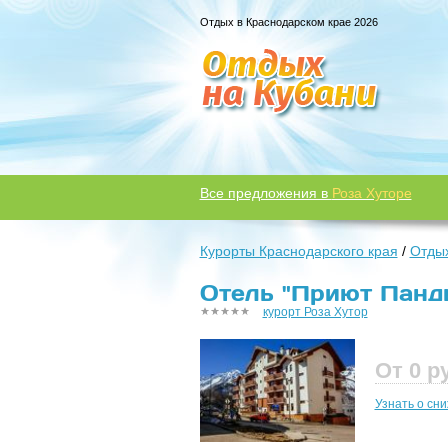
Отдых в Краснодарском крае 2026
Все предложения в
Роза Хуторе
Курорты Краснодарского края
/
Отдых
Отель "Приют Панды
курорт Роза Хутор
От 0
р
Узнать о сн