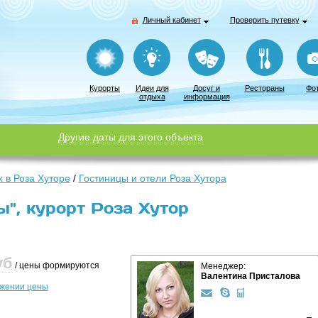
Личный кабинет
Проверить путевку
Курорты
Идеи для
Досуг и
Рестораны
Фо
отдыха
информация
Другие даты для этого объекта
 в Роза Хуторе
/
Гостиницы и отели Роза Хутора
", курорт Роза Хутор
уб
/ цены формируются
Менеджер:
Валентина Присталова
ижении цены