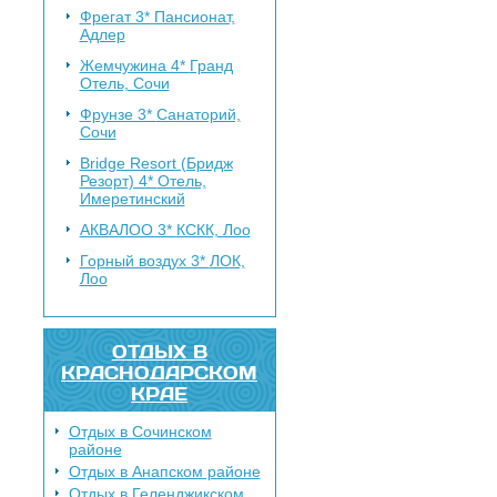
Фрегат 3*
Пансионат,
Адлер
Жемчужина 4*
Гранд
Отель, Сочи
Фрунзе 3*
Санаторий,
Сочи
Bridge Resort (Бридж
Резорт) 4*
Отель,
Имеретинский
АКВАЛОО 3*
КСКК, Лоо
Горный воздух 3*
ЛОК,
Лоо
ОТДЫХ В
КРАСНОДАРСКОМ
КРАЕ
Отдых в Сочинском
районе
Отдых в Анапском районе
Отдых в Геленджикском