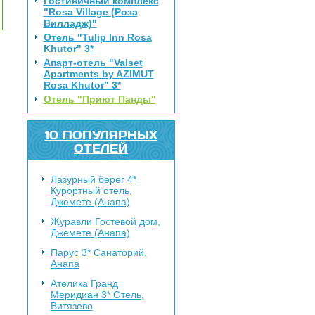
Гостиничный комплекс
"Rosa Village (Роза
Вилладж)"
Отель "Tulip Inn Rosa
Khutor" 3*
Апарт-отель "Valset
Apartments by AZIMUT
Rosa Khutor" 3*
Отель "Приют Панды"
10 ПОПУЛЯРНЫХ
ОТЕЛЕЙ
Лазурный берег 4*
Курортный отель,
Джемете (Анапа)
Журавли
Гостевой дом,
Джемете (Анапа)
Парус 3*
Санаторий,
Анапа
Ателика Гранд
Меридиан 3*
Отель,
Витязево