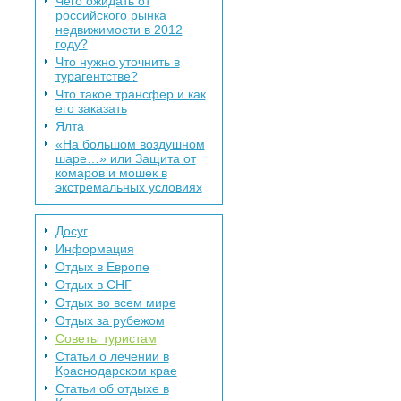
Чего ожидать от
российского рынка
недвижимости в 2012
году?
Что нужно уточнить в
турагентстве?
Что такое трансфер и как
его заказать
Ялта
«На большом воздушном
шаре…» или Защита от
комаров и мошек в
экстремальных условиях
Досуг
Информация
Отдых в Европе
Отдых в СНГ
Отдых во всем мире
Отдых за рубежом
Советы туристам
Статьи о лечении в
Краснодарском крае
Статьи об отдыхе в