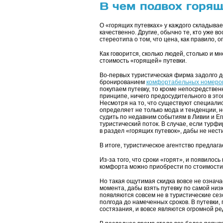
В чем подвох горящ
О «горящих путевках» у каждого складывае
качественно. Другие, обычно те, кто уже 
стереотипа о том, что цена, как правило, 
Как говорится, сколько людей, столько и 
стоимость «горящей» путевки.
Во-первых туристическая фирма задолго до
бронированием
комфортабельных номеро
покупаем путевку, то кроме непосредстве
принципе, ничего предосудительного в эт
Несмотря на то, что существуют специали
определяет не только мода и тенденции, н
судить по недавним событиям в Ливии и Е
туристический поток. В случае, если турф
в раздел «горящих путевок», дабы не нест
В итоге, туристическое агентство предлага
Из-за того, что сроки «горят», и появилос
комфорта можно приобрести по стоимости 
Но такая ощутимая скидка вовсе не означа
момента, дабы взять путевку по самой низ
появляются совсем не в туристические се
полгода до намеченных сроков. В путевки
состязания, и вовсе являются огромной ре