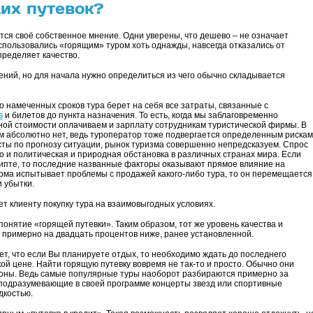
их путевок?
тся своё собственное мнение. Одни уверены, что дешево – не означает
воспользовались «горящим» туром хоть однажды, навсегда отказались от
определяет качество.
мнений, но для начала нужно определиться из чего обычно складывается
 намеченных сроков тура берет на себя все затраты, связанные с
в
и билетов до пункта назначения. То есть, когда мы заблаговременно
нной стоимости оплачиваем и зарплату сотрудникам туристической фирмы. В
ом абсолютно нет, ведь туроператор тоже подвергается определенным рискам
сты по прогнозу ситуации, рынок туризма совершенно непредсказуем. Спрос
о и политическая и природная обстановка в различных странах мира. Если
гипте, то последние названные факторы оказывают прямое влияние на
ирма испытывает проблемы с продажей какого-либо тура, то он перемещается
и убытки.
ет клиенту покупку тура на взаимовыгодных условиях.
ь понятие «горящей путевки». Таким образом, тот же уровень качества и
примерно на двадцать процентов ниже, ранее установленной.
ет, что если Вы планируете отдых, то необходимо ждать до последнего
кой цене. Найти горящую путевку вовремя не так-то и просто. Обычно они
зоны. Ведь самые популярные туры наоборот разбираются примерно за
, подразумевающие в своей программе концерты звезд или спортивные
дкостью.