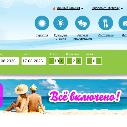
Личный кабинет
Проверить путевку
Курорты
Идеи для
Досуг и
Рестораны
Фо
отдыха
информация
зд
Выезд
Ночей
Взрослые
Дети
-
+
-
+
-
+