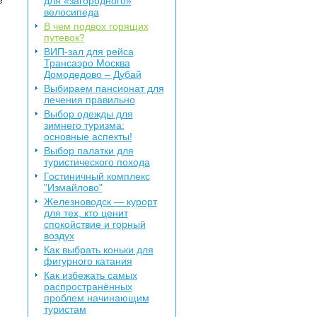
для «загородного»
е
велосипеда
В чем подвох горящих
путевок?
ВИП-зал для рейса
Трансаэро Москва
Домодедово – Дубай
Выбираем пансионат для
лечения правильно
Выбор одежды для
зимнего туризма:
основные аспекты!
Выбор палатки для
туристического похода
Гостиничный комплекс
"Измайлово"
Железноводск — курорт
для тех, кто ценит
спокойствие и горный
воздух
Как выбрать коньки для
фигурного катания
Как избежать самых
распространённых
проблем начинающим
туристам