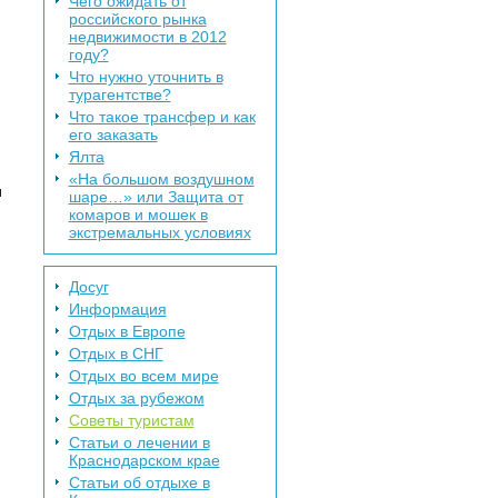
Чего ожидать от
российского рынка
недвижимости в 2012
году?
Что нужно уточнить в
турагентстве?
Что такое трансфер и как
его заказать
Ялта
«На большом воздушном
и
шаре…» или Защита от
комаров и мошек в
экстремальных условиях
Досуг
Информация
Отдых в Европе
Отдых в СНГ
Отдых во всем мире
Отдых за рубежом
Советы туристам
Статьи о лечении в
Краснодарском крае
Статьи об отдыхе в