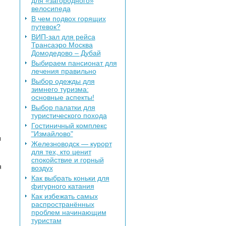
для «загородного»
велосипеда
В чем подвох горящих
путевок?
ВИП-зал для рейса
Трансаэро Москва
Домодедово – Дубай
Выбираем пансионат для
лечения правильно
Выбор одежды для
зимнего туризма:
основные аспекты!
Выбор палатки для
туристического похода
Гостиничный комплекс
"Измайлово"
и
Железноводск — курорт
для тех, кто ценит
спокойствие и горный
я
воздух
Как выбрать коньки для
фигурного катания
Как избежать самых
распространённых
проблем начинающим
туристам