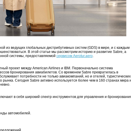
ой из ведущих глобальных дистрибутивных систем (GDS) в мире, и с каждым
шенствоваться. В этой статье мы рассмотрим историю и развитие Sabre, а
анной системы, предоставляемой
сервисом Aerotur.aero
.
тный проект между American Airlines и IBM. Первоначально система
ессов бронирования авиабилетов. Со временем Sabre превратилась в
служивает потребности не только авиакомпаний, но и отелей, туристических
го рынка. Сегодня Sabre активно используется более чем в 160 странах мира 
невно.
лючают в себя широкий спектр инструментов для управления и бронировани
енды автомобилей.
предложений.