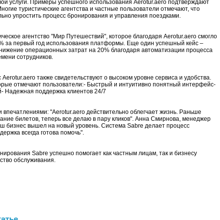
ои услуги. Примеры успешного использования Aerotur.aero подтверждают
ногие туристические агентства и частные пользователи отмечают, что
ельно упростить процесс бронирования и управления поездками.
ческое агентство "Мир Путешествий", которое благодаря Aerotur.aero смогло
% за первый год использования платформы. Еще один успешный кейс –
 снижение операционных затрат на 20% благодаря автоматизации процесса
мени сотрудников.
Aerotur.aero также свидетельствуют о высоком уровне сервиса и удобства.
орые отмечают пользователи:- Быстрый и интуитивно понятный интерфейс-
- Надежная поддержка клиентов 24/7
впечатлениями: "Aerotur.aero действительно облегчает жизнь. Раньше
ание билетов, теперь все делаю в пару кликов". Анна Смирнова, менеджер
 наш бизнес вышел на новый уровень. Система Sabre делает процесс
ержка всегда готова помочь".
ронирования Sabre успешно помогает как частным лицам, так и бизнесу
ство обслуживания.
татье