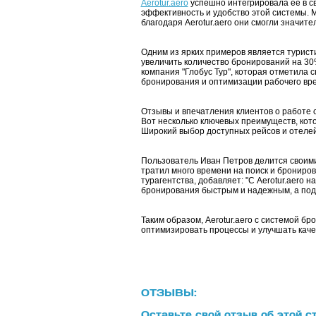
Aerotur.aero
успешно интегрировала ее в св
эффективность и удобство этой системы. М
благодаря Aerotur.aero они смогли значит
Одним из ярких примеров является туристи
увеличить количество бронирований на 30
компания "Глобус Тур", которая отметила
бронирования и оптимизации рабочего вре
Отзывы и впечатления клиентов о работе с 
Вот несколько ключевых преимуществ, кот
Широкий выбор доступных рейсов и отелей
Пользователь Иван Петров делится своими 
тратил много времени на поиск и брониров
турагентства, добавляет: "С Aerotur.aero
бронирования быстрым и надежным, а подд
Таким образом, Aerotur.aero с системой б
оптимизировать процессы и улучшать каче
ОТЗЫВЫ:
Оставьте свой отзыв об этой с