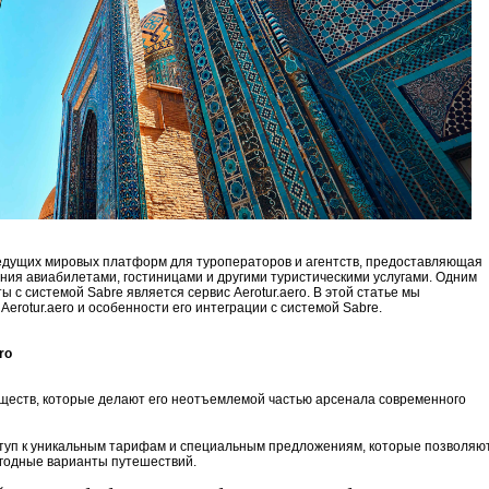
едущих мировых платформ для туроператоров и агентств, предоставляющая
ния авиабилетами, гостиницами и другими туристическими услугами. Одним
с системой Sabre является сервис Aerotur.aero. В этой статье мы
rotur.aero и особенности его интеграции с системой Sabre.
ro
уществ, которые делают его неотъемлемой частью арсенала современного
туп к уникальным тарифам и специальным предложениям, которые позволяю
ыгодные варианты путешествий.