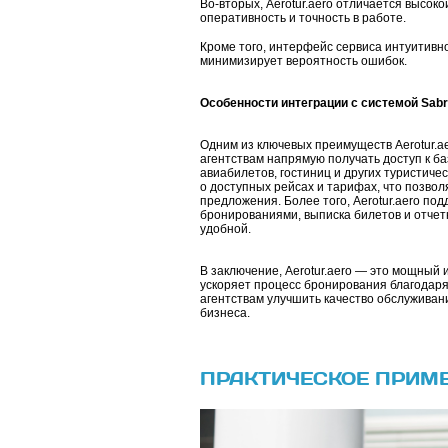
Во-вторых, Aerotur.aero отличается высок
оперативность и точность в работе.
Кроме того, интерфейс сервиса интуитивно
минимизирует вероятность ошибок.
Особенности интеграции с системой Sabr
Одним из ключевых преимуществ Aerotur.ae
агентствам напрямую получать доступ к б
авиабилетов, гостиниц и других туристич
о доступных рейсах и тарифах, что позвол
предложения. Более того, Aerotur.aero по
бронированиями, выписка билетов и отчет
удобной.
В заключение, Aerotur.aero — это мощный 
ускоряет процесс бронирования благодаря
агентствам улучшить качество обслуживан
бизнеса.
ПРАКТИЧЕСКОЕ ПРИМ