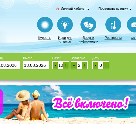
Личный кабинет
Проверить путевку
Курорты
Идеи для
Досуг и
Рестораны
Фо
отдыха
информация
зд
Выезд
Ночей
Взрослые
Дети
-
+
-
+
-
+