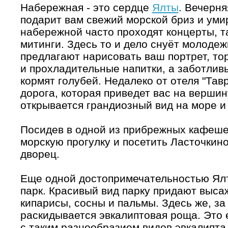
Набережная - это сердце
Ялты
. Вечерня
подарит вам свежий морской бриз и ум
набережной часто проходят концерты, 
митинги. Здесь то и дело снуёт молодеж
предлагают нарисовать ваш портрет, т
и прохладительные напитки, а заботли
кормят голубей. Недалеко от отеля "Тав
дорога, которая приведет вас на верши
открывается грандиозный вид на море и
Посидев в одной из прибрежных кафешек
морскую прогулку и посетить Ласточкин
дворец.
Еще одной достопримечательностью Ял
парк. Красивый вид парку придают выс
кипарисы, сосны и пальмы. Здесь же, за
раскидывается эвкалиптовая роща. Это
с таким разнообразием видов эвкалипта