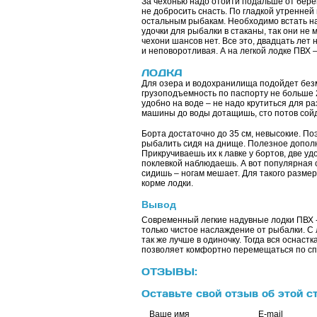
За чехонью надо отойти подальше от берег
не добросить снасть. По гладкой утренней
остальным рыбакам. Необходимо встать на 
удочки для рыбалки в стаканы, так они не
чехони шансов нет. Все это, двадцать лет
и неповоротливая. А на легкой лодке ПВХ 
ЛОДКА
Для озера и водохранилища подойдет безмо
грузоподъемность по паспорту не больше 2
удобно на воде – не надо крутиться для ра
машины до воды дотащишь, сто потов сойд
Борта достаточно до 35 см, невысокие. Поэ
рыбалить сидя на днище. Полезное дополн
Прикручиваешь их к лавке у бортов, две у
поклевкой наблюдаешь. А вот популярная с
сидишь – ногам мешает. Для такого размер
корме лодки.
Вывод
Современный легкие надувные лодки ПВХ -
только чистое наслаждение от рыбалки. С 
так же лучше в одиночку. Тогда вся оснаст
позволяет комфортно перемещаться по спо
ОТЗЫВЫ:
Оставьте свой отзыв об этой с
Ваше имя
E-mail