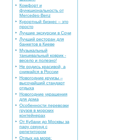
Комфорт и
функциональность от
Mercedes-Benz
Курортный бизнес – это
просто
Лучшие экскурсии в Сочи
Лучший ресторан для
банкетов в Киеве
Музыкальный
танцевальный коврик -
весело и полезно!
Не родись красивой, а
снимайся в России
Новогодние круизы –
высочайший стандарт
отдыха
Новогодние украшения
для дома
Особенности перевозки
грузов в морских
контейнерах
От Кубани до Москвы за
пару секунд с
репетитором
Отдых на море: