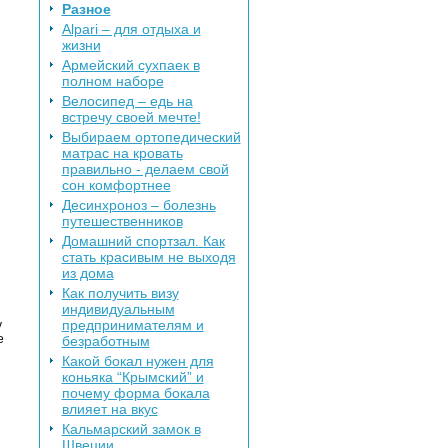
Разное
Alpari – для отдыха и
жизни
Армейский сухпаек в
полном наборе
Велосипед – едь на
встречу своей мечте!
Выбираем ортопедический
матрас на кровать
правильно - делаем свой
сон комфортнее
Десинхроноз – болезнь
путешественников
Домашний спортзал. Как
стать красивым не выходя
из дома
Как получить визу
индивидуальным
предпринимателям и
у
е
безработным
Какой бокал нужен для
коньяка “Крымский” и
почему форма бокала
влияет на вкус
Кальмарский замок в
Швеции