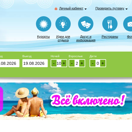
Личный кабинет
Проверить путевку
Курорты
Идеи для
Досуг и
Рестораны
Фо
отдыха
информация
зд
Выезд
Ночей
Взрослые
Дети
-
+
-
+
-
+