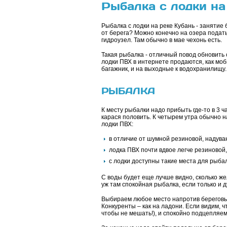
Рыбалка с лодки н
Рыбалка с лодки на реке Кубань - занятие
от берега? Можно конечно на озера подать
гидроузел. Там обычно в мае чехонь есть.
Такая рыбалка - отличный повод обновить 
лодки ПВХ в интернете продаются, как моб
багажник, и на выходные к водохранилищу.
РЫБАЛКА
К месту рыбалки надо прибыть где-то в 3 ч
карася половить. К четырем утра обычно н
лодки ПВХ:
в отличие от шумной резиновой, надув
лодка ПВХ почти вдвое легче резиновой
с лодки доступны такие места для рыбал
С воды будет еще лучше видно, сколько же
уж там спокойная рыбалка, если только и д
Выбираем любое место напротив береговых
Конкуренты – как на ладони. Если видим, чт
чтобы не мешать!), и спокойно подцепляе