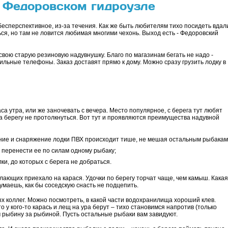
а Федоровском гидроузле
 бесперспективное, из-за течения. Как же быть любителям тихо посидеть вдал
ся, но там не ловится любимая многими чехонь. Выход есть - Федоровский
свою старую резиновую надувнушку. Благо по магазинам бегать не надо -
ильные телефоны. Заказ доставят прямо к дому. Можно сразу грузить лодку в
аса утра, или же заночевать с вечера. Место популярное, с берега тут любят
а берегу не протолкнуться. Вот тут и проявляются преимущества надувной
ание и снаряжение лодки ПВХ происходит тише, не мешая остальным рыбакам
, перенести ее по силам одному рыбаку;
ки, до которых с берега не добраться.
лающих приехало на карася. Удочки по берегу торчат чаще, чем камыш. Какая
умаешь, как бы соседскую снасть не подцепить.
 коллег. Можно посмотреть, в какой части водохранилища хороший клев.
о у кого-то карась и лещ на ура берут – тихо становимся напротив (только
м рыбину за рыбиной. Пусть остальные рыбаки вам завидуют.