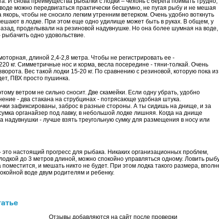
а. И снова преимущества рыбалки с лодки – чехонь с берега поймать трудно,
 воде можно передвигаться практически бесшумно, не пугая рыбу и не мешая
якорь, чтобы не сносило легким утренним ветерком. Очень удобно воткнуть
 мешают в лодке. При этом еще одно удилище может быть в руках. В общем, у
 назад, проделывали на резиновой надувнушке. Но она более шумная на воде,
– рыбачить одно удовольствие.
торная, длиной 2,4-2,8 метра. Чтобы не регистрировать ее -
20 кг. Симметричные нос и корма, весла посередине - тяни-толкай. Очень
зворота. Вес такой лодки 15-20 кг. По сравнению с резиновой, которую пока из
ет, ПВХ просто пушинка.
тому ветром не сильно сносит. Две скамейки. Если одну убрать, удобно
ение - два стакана на струбцинах - потрясающе удобная штука.
дочки зафиксированы, заброс в разные стороны. А ты сидишь на днище, и за
умка органайзер под лавку, в небольшой лодке лишняя. Когда на днище
а надувнушки - лучше взять треугольную сумку для размещения в носу или
 это настоящий прогресс для рыбака. Никаких организационных проблем,
лодкой до 3 метров длиной, можно спокойно управляться одному. Ловить рыб
ка поместится, и мешать никто не будет. При этом лодка такого размера, вполн
койной воде двум родителям и ребенку.
татье
Отзывы добавляются на сайт после проверки