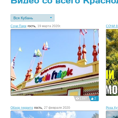
Видео со всего Красно
Вся Кубань
Сочи Парк
гость
,
19 марта 2020г.
СОЧИ 8
1397
2
Обзор территории Аквалоо-Сочи плюсы и минусы.
гость
,
27 февраля 2020г.
Роза Ху