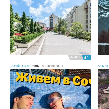
1870
1
Бассейн ОК Дагомыс
гость
,
30 января 2020г.
Архипо-