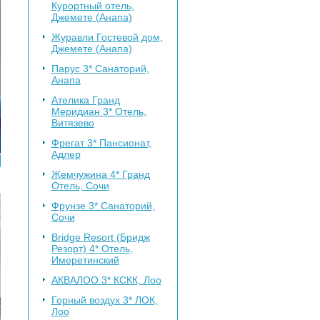
Курортный отель,
Джемете (Анапа)
Журавли
Гостевой дом,
Джемете (Анапа)
Парус 3*
Санаторий,
Анапа
Ателика Гранд
Меридиан 3*
Отель,
Витязево
Фрегат 3*
Пансионат,
Адлер
Жемчужина 4*
Гранд
Отель, Сочи
Фрунзе 3*
Санаторий,
Сочи
Bridge Resort (Бридж
Резорт) 4*
Отель,
Имеретинский
АКВАЛОО 3*
КСКК, Лоо
Горный воздух 3*
ЛОК,
Лоо