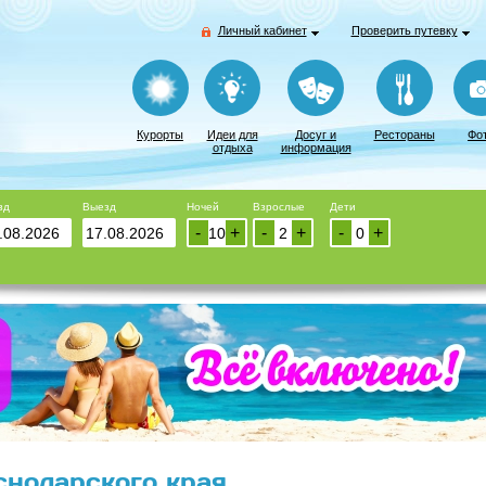
Личный кабинет
Проверить путевку
Курорты
Идеи для
Досуг и
Рестораны
Фо
отдыха
информация
зд
Выезд
Ночей
Взрослые
Дети
-
+
-
+
-
+
снодарского края