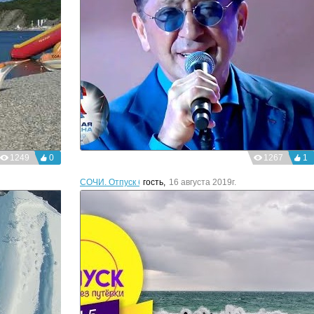
1249
0
1267
1
СОЧИ. Отпуск без путевки
гость
,
16 августа 2019г.