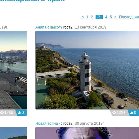
<
1
2
3
4
5
>
Последняя
019г.
Анапа с высоты
гость
,
13 сентября 2019г.
1236
0
1224
0
Новая волна - 2019. Вечер премьер
гость
,
30 августа 2019г.