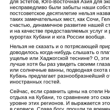
для эстетов, Юго-Восточная Азия для эк
несправедливо были забыты наши собст
постсоветское десятилетие нельзя назв
таких замечательных мест, как Сочи, Гел
счастью, динамичное развитие нашей с
и на качестве предоставляемых услуг и
курортах Кубани и юга России вообще.
Нельзя не сказать и о потрясающей при
доводилось когда-нибудь слышать о пла
ущелье или Хаджогской теснине? О, эт
лучше хотя бы раз увидеть своими глаз
или солнечные ванны, подводная охота 
Кубань предлагает разнообразнейший о
иностранных гостей.
Сейчас, если сравнить цены на отели Н
отдыха на Кубани, то сравнение это ск
уровне этих регионов. И выражается это 
в сервисе. Слава богу, прошли те времен