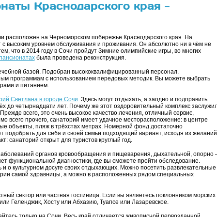
наты Краснодарского края -
и расположен на Черноморском побережье Краснодарского края. На
 с высоким уровнем обслуживания и проживания. Он абсолютно ни в чём не
ем, что в 2014 году в Сочи пройдут Зимние олимпийские игры, во многих
 пансионатах
была проведена реконструкция.
ечебной базой. Подобран высококвалифицированный персонал.
ым программам с использованием передовых методик. Вы можете выбрать
урами и питанием.
рий Светлана в городе Сочи
. Здесь могут отдыхать, а заодно и подправить
рёх до четырнадцати лет. Почему же этот оздоровительный комплекс заслужи
Прежде всего, это очень высокое качество лечения, отличный сервис,
о всего прочего, санаторий имеет удачное месторасположение: в центре
ные объекты, пляж в трёхстах метрах. Номерной фонд достаточно
 подобрать для себя и своей семьи подходящий вариант, исходя из желаний
: санаторий открыт для туристов круглый год.
заболеваний органов кровообращения и пищеварения, дыхательной, опорно 
нет функциональной диагностики, где вы сможете пройти обследование.
и о культурном досуге своих отдыхающих. Можно посетить развлекательные
рии самой здравницы, а можно в расположенных рядом специальных
тный сектор или частная гостиница. Если вы являетесь поклонником морских
 или Геленджик, Хосту или Абхазию, Туапсе или Лазаревское.
айтесь только на Сочи. Весь край отличается живописной первозданной