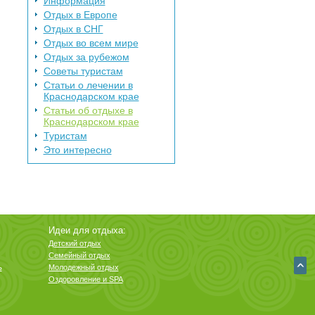
Информация
Отдых в Европе
Отдых в СНГ
Отдых во всем мире
Отдых за рубежом
Советы туристам
Статьи о лечении в
Краснодарском крае
Статьи об отдыхе в
Краснодарском крае
Туристам
Это интересно
Идеи для отдыха:
Детский отдых
Семейный отдых
ь
Молодежный отдых
Оздоровление и SPA