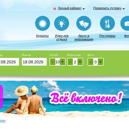
Личный кабинет
Проверить путевку
Курорты
Идеи для
Досуг и
Рестораны
Фо
отдыха
информация
зд
Выезд
Ночей
Взрослые
Дети
-
+
-
+
-
+
рае