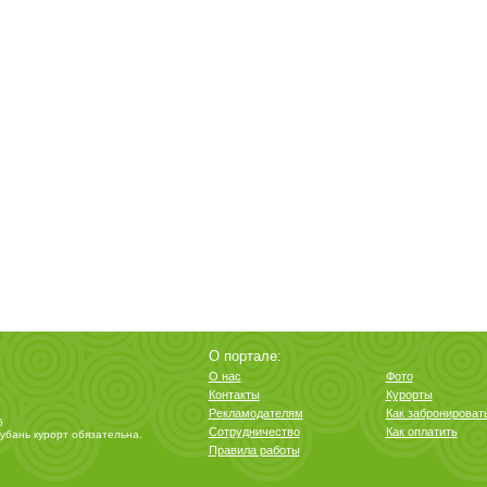
О портале:
О нас
Фото
Контакты
Курорты
Рекламодателям
Как забронироват
6
Сотрудничество
Как оплатить
убань курорт
обязательна.
Правила работы