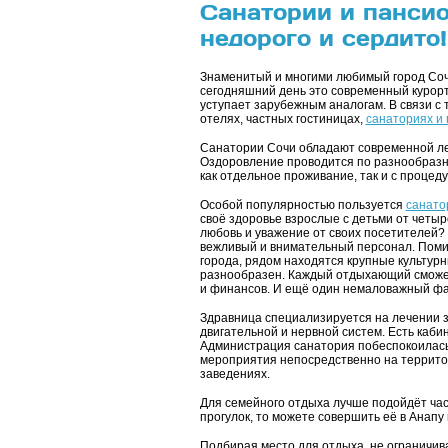
Санатории и пансио
недорого и сердито!
Знаменитый и многими любимый город Соч
сегодняшний день это современный курорт
уступает зарубежным аналогам. В связи с т
отелях, частных гостиницах,
санаториях и
Санатории Сочи обладают современной л
Оздоровление проводится по разнообразн
как отдельное проживание, так и с процед
Особой популярностью пользуется
санато
своё здоровье взрослые с детьми от четы
любовь и уважение от своих посетителей? 
вежливый и внимательный персонал. Помим
города, рядом находятся крупные культур
разнообразен. Каждый отдыхающий сможет
и финансов. И ещё один немаловажный факт
Здравница специализируется на лечении 
двигательной и нервной систем. Есть каби
Администрация санатория побеспокоилась 
мероприятия непосредственно на террито
заведениях.
Для семейного отдыха лучше подойдёт час
прогулок, то можете совершить её в Анапу
Подбирая место для отдыха, не ограничив