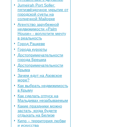
Jumeirah Port Soller:
пятизвёздочное укрытие от
городской суеты на
солнечной Майорке
Агентство зарубежной
недвижимости «Palm
House» - воплотите мечту
в реальность
Город Рацкеве
Города курорты
Достопримечательности
города Брешиа
Достопримечательности
Крыма
Зачем едут на Азовское
море?
Как выбрать недвижимость
в Крыму
Как сделать отпуск на
Мальдивах незабываемым
Какие праздники можно
застать, когда будете
отдыхать на Белизе
Кипр – территория любви
и искусства