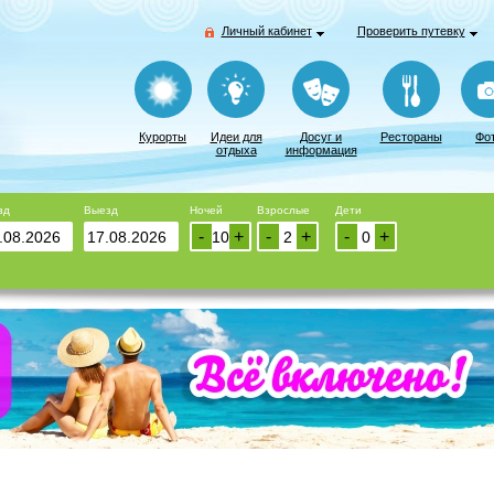
Личный кабинет
Проверить путевку
Курорты
Идеи для
Досуг и
Рестораны
Фо
отдыха
информация
зд
Выезд
Ночей
Взрослые
Дети
-
+
-
+
-
+