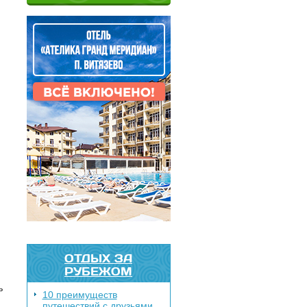
ОТДЫХ ЗА
РУБЕЖОМ
ь
10 преимуществ
путешествий с друзьями