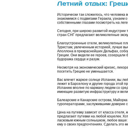
Летний отдых: Грец
Исторически так сложилось, что человека
знакомимся с подвигами Геракла, узнаем 
собственными глазами посмотреть на леге
Сегодня, при широко развитой индустрии т
стран СНГ предлагают великолепные экскур
Благоустроенные отели, великолепные пля
Туристам, увлеченным историей, лучше вы
Аполлона в прекраснейших Дельфах, собор
Греции. Они видели ее героев, созерцали 
будоража сердце и разум.
Несмотря на экономический кризис, лихора
посетить Грецию не уменьшается.
Вас влечет жаркое солнце Испании, вы лю
лежит в Барселону и другие города этой п
Испанию вполне по карману людям со сре
имеющие развитую инфраструктуру и велик
Балеарские и Канарские острова, Майорка
туроператорами, заслужившими доверие св
Цена на путевку зависит от класса отеля, 
предлагают путевки на любой кошелек. Хот
ласковым южным солнышком, любое ваше ж
ему о своих предпочтениях. Сделать это м