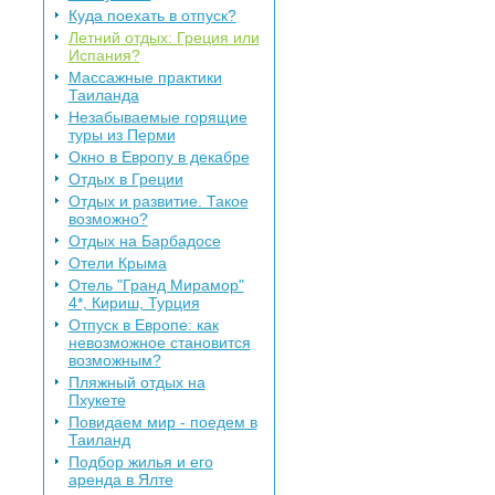
Куда поехать в отпуск?
Летний отдых: Греция или
Испания?
Массажные практики
Таиланда
Незабываемые горящие
туры из Перми
Окно в Европу в декабре
Отдых в Греции
Отдых и развитие. Такое
возможно?
Отдых на Барбадосе
Отели Крыма
Отель "Гранд Мирамор"
4*, Кириш, Турция
Отпуск в Европе: как
невозможное становится
возможным?
Пляжный отдых на
Пхукете
Повидаем мир - поедем в
Таиланд
Подбор жилья и его
аренда в Ялте