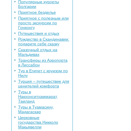
Популярные курорты
Болгарии
Приятное безделье
Приятное с полезным или
просто экскурсии по
Гонконгу
Путешествия и отдых
Рождество в Скандинавии:
подарите себе сказку
Сказочный отдых на
Мальдивах
Трансферы из Аэропорта
в Лиссабон
Тур в Египет с круизом по
Нилу
Турция – путешествие для
ценителей комфорта
Туры в
Накхонситхаммарат,
Таиланд
Туры в Туамасину,
Мадагаскар
Церковные
государства.Никколо
Макьявелли