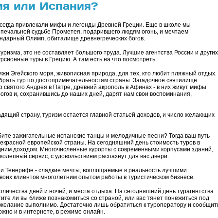
ия или Испания?
 всегда привлекали мифы и легенды Древней Греции. Еще в школе мы
о печальной судьбе Прометея, подарившего людям огонь, и мечтаем
ндарный Олимп, обиталище древнегреческих богов.
уризма, это не составляет большого труда. Лучшие агентства России и других
сионные туры в Грецию. А там есть на что посмотреть.
жи Эгейского моря, живописная природа, для тех, кто любит пляжный отдых.
брать тур по достопримечательностям страны. Загадочное святилище
 святого Андрея в Патре, древний акрополь в Афинах - в них живут мифы
богов и, сохранившись до наших дней, дарят нам свои воспоминания,
дящий страну, туризм остается главной статьей доходов, и число желающих
бите зажигательные испанские танцы и мелодичные песни? Тогда ваш путь
рекрасной европейской страны. На сегодняшний день стоимость туров в
дним доходом. Многочисленные курорты с современными корпусами зданий,
олепный сервис, с удовольствием распахнут для вас двери.
 и Тенерифе - сладкие мечты, воплощаемые в реальность лучшими
оих клиентов многолетним опытом работы в туристическом бизнесе.
количества дней и ночей, и места отдыха. На сегодняшний день турагентства
ите ли вы ближе познакомиться со страной, или вас тянет понежиться под
елание выполнимо. Достаточно лишь обратиться к туроператору и сообщит
ожно и в интернете, в режиме онлайн.