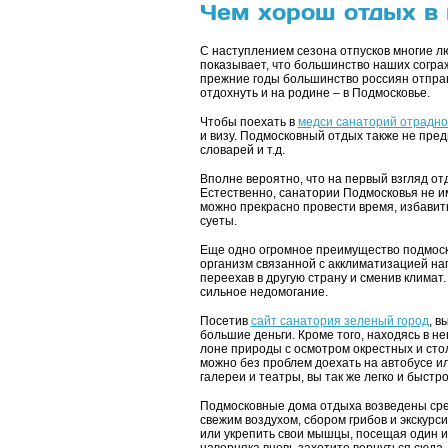
Чем хорош отдых в
С наступлением сезона отпусков многие лю
показывает, что большинство наших сограж
прежние годы большинство россиян отправл
отдохнуть и на родине – в Подмосковье.
Чтобы поехать в
медси санаторий отрадно
и визу. Подмосковный отдых также не пре
словарей и т.д.
Вполне вероятно, что на первый взгляд от
Естественно, санатории Подмосковья не им
можно прекрасно провести время, избавит
суеты.
Еще одно огромное преимущество подмосков
организм связанной с акклиматизацией наг
переехав в другую страну и сменив климат
сильное недомогание.
Посетив
сайт санатория зеленый город
, в
большие деньги. Кроме того, находясь в н
лоне природы с осмотром окрестных и сто
можно без проблем доехать на автобусе и
галереи и театры, вы так же легко и быстр
Подмосковные дома отдыха возведены сред
свежим воздухом, сбором грибов и экскур
или укрепить свои мышцы, посещая один и