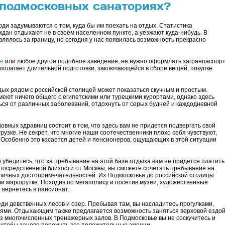
 подмосковных санаториях?
ди задумываются о том, куда бы им поехать на отдых. Статистика
дан отдыхают не в своем населенном пункте, а уезжают куда-нибудь. В
ялось за границу, но сегодня у нас появилась возможность прекрасно
е
или любое другое подобное заведение, не нужно оформлять загранпаспор
дполагает длительной подготовки, заключающейся в сборе вещей, покупке
дых рядом с российской столицей может показаться скучным и простым.
еют ничего общего с египетскими или турецкими курортами, однако здесь
ься от различных заболеваний, отдохнуть от серых будней и каждодневной
ных здравниц состоит в том, что здесь вам не придется подвергать свой
рузке. Не секрет, что многие наши соотечественники плохо себя чувствуют,
. Особенно это касается детей и пенсионеров, ощущающих в этой ситуации
ы убедитесь, что за пребывание на этой базе отдыха вам не придется платить
епосредственной близости от Москвы, вы сможете сочетать пребывание на
личных достопримечательностей. Из Подмосковья до российской столицы
ли маршрутке. Походив по мегаполису и посетив музеи, художественные
о вернетесь в пансионат.
и девственных лесов и озер. Пребывая там, вы насладитесь прогулками,
сиями. Отдыхающим также предлагается возможность заняться верховой ездо
з многочисленных тренажерных залов. В Подмосковье вы не соскучитесь и