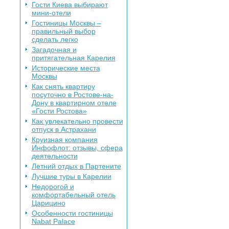
Гости Киева выбирают
мини-отели
Гостиницы Москвы –
правильный выбор
сделать легко
Загадочная и
притягательная Карелия
Исторические места
Москвы
Как снять квартиру
посуточно в Ростове-на-
Дону в квартирном отеле
«Гости Ростова»
Как увлекательно провести
отпуск в Астрахани
Круизная компания
Инфофлот: отзывы, сфера
деятельности
Летний отдых в Партените
Лучшие туры в Карелии
Недорогой и
комфортабельный отель
Царицино
Особенности гостиницы
Nabat Palace