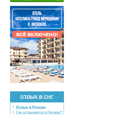
т
ОТДЫХ В СНГ
Отдых в России
й
Где остановится в Питере?