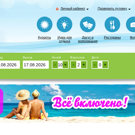
Личный кабинет
Проверить путевку
Курорты
Идеи для
Досуг и
Рестораны
Фо
отдыха
информация
зд
Выезд
Ночей
Взрослые
Дети
-
+
-
+
-
+