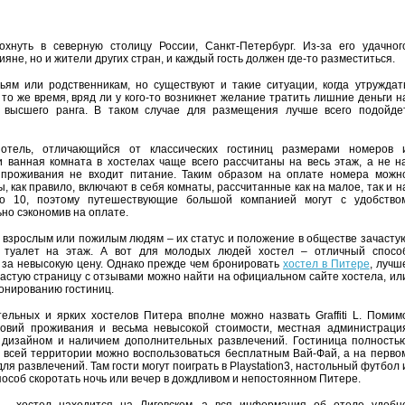
хнуть в северную столицу России, Санкт-Петербург. Из-за его удачног
ияне, но и жители других стран, и каждый гость должен где-то разместиться.
ьям или родственникам, но существуют и такие ситуации, когда утруждат
 то же время, вряд ли у кого-то возникнет желание тратить лишние деньги н
 высшего ранга. В таком случае для размещения лучше всего подойде
отель, отличающийся от классических гостиниц размерами номеров 
и ванная комната в хостелах чаще всего рассчитаны на весь этаж, а не н
ь проживания не входит питание. Таким образом на оплате номера можн
как правило, включают в себя комнаты, рассчитанные как на малое, так и н
о 10, поэтому путешествующие большой компанией могут с удобство
но сэкономив на оплате.
 взрослым или пожилым людям – их статус и положение в обществе зачасту
н туалет на этаж. А вот для молодых людей хостел – отличный спосо
 за невысокую цену. Однако прежде чем бронировать
хостел в Питере
, лучш
ачастую страницу с отзывами можно найти на официальном сайте хостела, ил
онированию гостиниц.
ельных и ярких хостелов Питера вполне можно назвать Graffiti L. Помим
ловий проживания и весьма невысокой стоимости, местная администраци
дизайном и наличием дополнительных развлечений. Гостиница полность
 всей территории можно воспользоваться бесплатным Вай-Фай, а на перво
я развлечений. Там гости могут поиграть в Playstation3, настольный футбол 
пособ скоротать ночь или вечер в дождливом и непостоянном Питере.