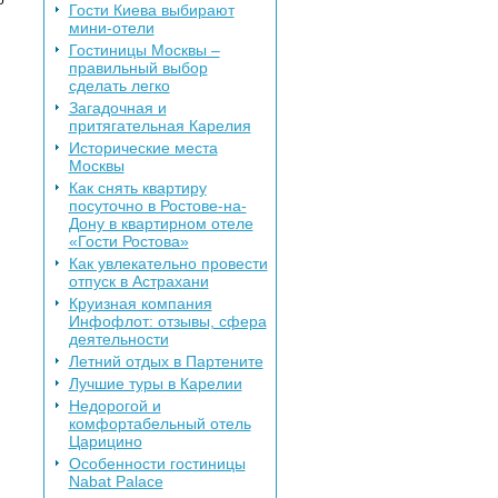
о
Гости Киева выбирают
мини-отели
Гостиницы Москвы –
правильный выбор
сделать легко
Загадочная и
притягательная Карелия
Исторические места
Москвы
Как снять квартиру
посуточно в Ростове-на-
Дону в квартирном отеле
«Гости Ростова»
Как увлекательно провести
отпуск в Астрахани
Круизная компания
Инфофлот: отзывы, сфера
деятельности
Летний отдых в Партените
Лучшие туры в Карелии
Недорогой и
комфортабельный отель
Царицино
Особенности гостиницы
Nabat Palace