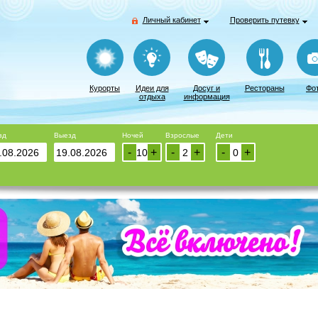
Личный кабинет
Проверить путевку
Курорты
Идеи для
Досуг и
Рестораны
Фо
отдыха
информация
зд
Выезд
Ночей
Взрослые
Дети
-
+
-
+
-
+