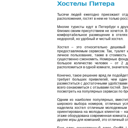
Хостелы Питера
Тысячи людей ежегодно приезжают отдо
расположения, гостят в нем не только росс
Многие туристы едут в Петербург к друз
близких своим присутствием не хочется. В
комфортабельное размещение в отелях
недорогой, но удобный и чистый хостел.
Хостел – это относительно дешевый 
предоставляемым сервисом. Так, туалет 
личное пользование, также в стоимост
существенно сэкономить. Номерные фонды, 
большое количество человек – от 2 д
расположиться в одной комнате, значитель
Конечно, такое решение вряд ли подойдет
требует больших привилегий, чем оди
разместиться с достаточными удобствами
всего ознакомиться с отзывами гостей. З
посмотреть на популярных сервисах по бр
Одним из наиболее популярных, вместит
широкого выбора номеров, отличных ус
наделила хостел отличным молодежным 
ориентирована на молодых клиентов – на
этаже оборудована современная комната дл
другие игры для компаний, это отличный с