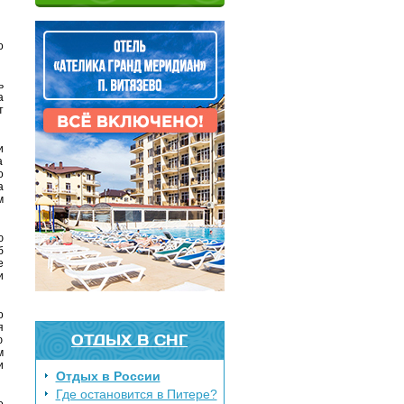
о
ь
а
т
и
а
о
а
м
ю
б
е
и
о
я
ОТДЫХ В СНГ
ю
м
и
Отдых в России
Где остановится в Питере?