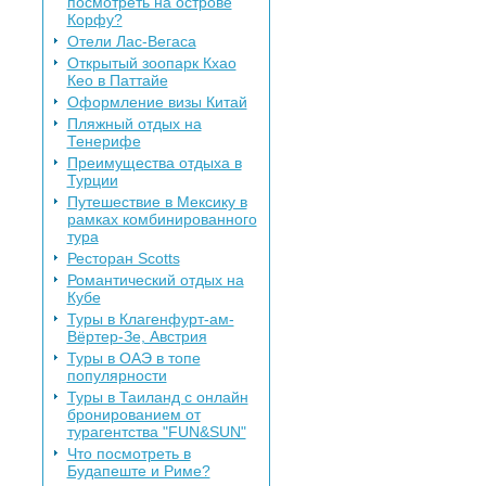
посмотреть на острове
Корфу?
Отели Лас-Вегаса
Открытый зоопарк Кхао
Кео в Паттайе
Оформление визы Китай
Пляжный отдых на
Тенерифе
Преимущества отдыха в
Турции
Путешествие в Мексику в
рамках комбинированного
тура
Ресторан Scotts
Романтический отдых на
Кубе
Туры в Клагенфурт-ам-
Вёртер-Зе, Австрия
Туры в ОАЭ в топе
популярности
Туры в Таиланд с онлайн
бронированием от
турагентства "FUN&SUN"
Что посмотреть в
Будапеште и Риме?