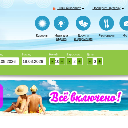
Личный кабинет
Проверить путевку
Курорты
Идеи для
Досуг и
Рестораны
Фо
отдыха
информация
зд
Выезд
Ночей
Взрослые
Дети
-
+
-
+
-
+