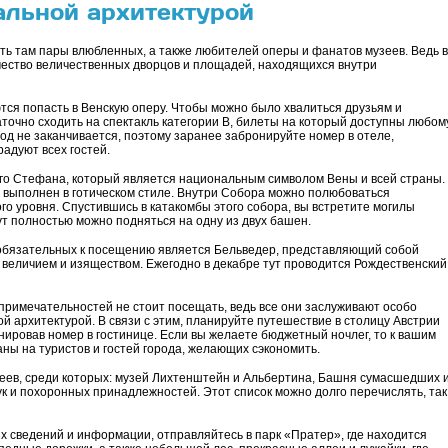
кальной архитектурой
ить там пары влюбленных, а также любителей оперы и фанатов музеев. Ведь в
чество величественных дворцов и площадей, находящихся внутри
тся попасть в Венскую оперу. Чтобы можно было хвалиться друзьям и
точно сходить на спектакль категории В, билеты на который доступны любом
род не заканчивается, поэтому заранее забронируйте номер в отеле,
радуют всех гостей.
го Стефана, который является национальным символом Вены и всей страны.
 выполнен в готическом стиле. Внутри Собора можно полюбоваться
о уровня. Спустившись в катакомбы этого собора, вы встретите могилы
 полностью можно подняться на одну из двух башен.
обязательных к посещению является Бельведер, представляющий собой
величием и изяществом. Ежегодно в декабре тут проводится Рождественский
топримечательностей не стоит посещать, ведь все они заслуживают особо
 архитектурой. В связи с этим, планируйте путешествие в столицу Австрии
нировав номер в гостинице. Если вы желаете бюджетный ночлег, то к вашим
аны на туристов и гостей города, желающих сэкономить.
еев, среди которых: музей Лихтенштейн и Альбертина, Башня сумасшедших 
к и похоронных принадлежностей. Этот список можно долго перечислять, так
х сведений и информации, отправляйтесь в парк «Пратер», где находится