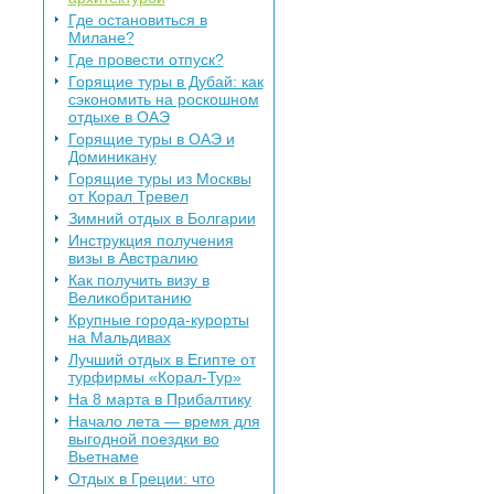
Где остановиться в
Милане?
Где провести отпуск?
Горящие туры в Дубай: как
сэкономить на роскошном
отдыхе в ОАЭ
Горящие туры в ОАЭ и
Доминикану
Горящие туры из Москвы
от Корал Тревел
Зимний отдых в Болгарии
Инструкция получения
визы в Австралию
Как получить визу в
Великобританию
Крупные города-курорты
на Мальдивах
Лучший отдых в Египте от
турфирмы «Корал-Тур»
На 8 марта в Прибалтику
Начало лета — время для
выгодной поездки во
Вьетнаме
Отдых в Греции: что