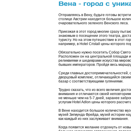
Вена – город с уни
Отправляясь в Вену, будьте готовы встрет
столице Австрии находится большое коли
очаровательного зеленого Венского леса.
Приезжая в этот город многие сразу пытаю
знакомым о посещении этого театра, доста
туристу. Но на этом путешествие в этот го
например, в Hotel Cristall цены которого по
Обязательно нужно посетить Собор Свято
Расположен он на центральной площади и
реликвиями и шедеврами искусства мировог
бывших императоров. Пройдя весь маршрут
Среди главных достопримечательностей, 
дворцовый комплекс, отличающийся своим 
базар с соответствующими гуляниями.
Трудно сказать, что из всего величия дос
внимания и отличаются своей неповторимой
не меньше чем на 5-7 дней, заранее забро
услугам Hotel Adlon цены которого рассчит
В Вене находится большое количество муз
музей Зигмунда Фрейда, музей истории нау
как каждый из них заслуживает внимания.
Когда появится желание отдохнуть от новы